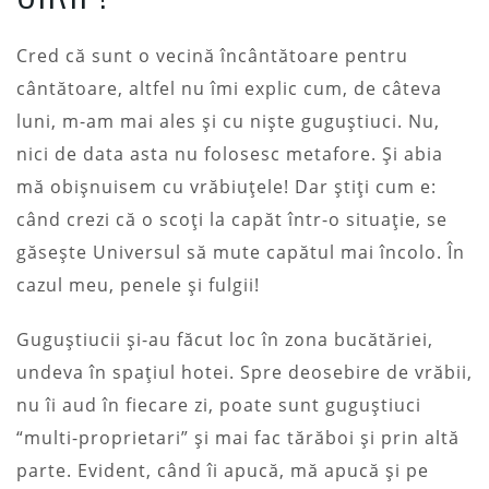
Cred că sunt o vecină încântătoare pentru
cântătoare, altfel nu îmi explic cum, de câteva
luni, m-am mai ales și cu niște guguștiuci. Nu,
nici de data asta nu folosesc metafore. Și abia
mă obișnuisem cu vrăbiuțele! Dar știți cum e:
când crezi că o scoți la capăt într-o situație, se
găsește Universul să mute capătul mai încolo. În
cazul meu, penele și fulgii!
Guguștiucii și-au făcut loc în zona bucătăriei,
undeva în spațiul hotei. Spre deosebire de vrăbii,
nu îi aud în fiecare zi, poate sunt guguștiuci
“multi-proprietari” și mai fac tărăboi și prin altă
parte. Evident, când îi apucă, mă apucă și pe