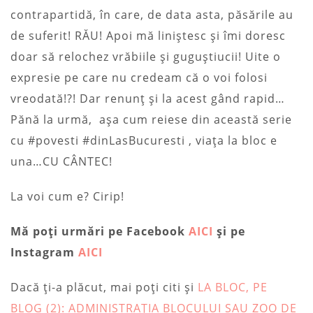
contrapartidă, în care, de data asta, păsările au
de suferit! RĂU! Apoi mă liniștesc și îmi doresc
doar să relochez vrăbiile și guguștiucii! Uite o
expresie pe care nu credeam că o voi folosi
vreodată!?! Dar renunț și la acest gând rapid…
Pănă la urmă, așa cum reiese din această serie
cu #povesti #dinLasBucuresti , viața la bloc e
una…CU CÂNTEC!
La voi cum e? Cirip!
Mă poți urmări pe Facebook
AICI
și pe
Instagram
AICI
Dacă ți-a plăcut, mai poți citi și
LA BLOC, PE
BLOG (2): ADMINISTRAŢIA BLOCULUI SAU ZOO DE