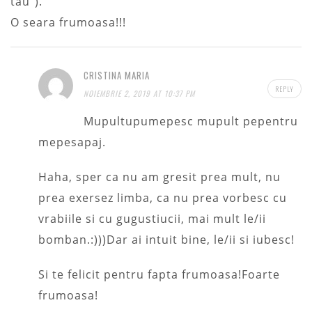
tau”).
O seara frumoasa!!!
CRISTINA MARIA
REPLY
NOIEMBRIE 2, 2019 AT 10:37 PM
Mupultupumepesc mupult pepentru
mepesapaj.
Haha, sper ca nu am gresit prea mult, nu
prea exersez limba, ca nu prea vorbesc cu
vrabiile si cu gugustiucii, mai mult le/ii
bomban.:)))Dar ai intuit bine, le/ii si iubesc!
Si te felicit pentru fapta frumoasa!Foarte
frumoasa!