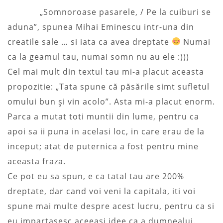
„Somnoroase pasarele, / Pe la cuiburi se
aduna”, spunea Mihai Eminescu intr-una din
creatile sale … si iata ca avea dreptate
Numai
ca la geamul tau, numai somn nu au ele :)))
Cel mai mult din textul tau mi-a placut aceasta
propozitie: „Tata spune că păsările simt sufletul
omului bun și vin acolo”. Asta mi-a placut enorm.
Parca a mutat toti muntii din lume, pentru ca
apoi sa ii puna in acelasi loc, in care erau de la
inceput; atat de puternica a fost pentru mine
aceasta fraza.
Ce pot eu sa spun, e ca tatal tau are 200%
dreptate, dar cand voi veni la capitala, iti voi
spune mai multe despre acest lucru, pentru ca si
eu impartasesc aceeasi idee ca a dumnealui.