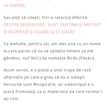
LA PARTER
Sau poți să citești, într-o retorică diferită:
DESPRE RESPINGERE: SUNT CRISTINA ȘI AM FOST
ȘI RESPINSĂ! ȘI DOARE! ȘI CE DACĂ?
Ca melodie, pentru azi, am ales una cu un nume
la care pariez că nu se aștepta nimeni să mă
gândesc, nu? NU!:) Se numește Birds (Păsări).
Acum serios, e o piesă a unei trupe de rock
alternativ pe care e greu să nu o iubești.
Versurile sunt #inspiratie, iar videoclipul e o
joacă frumoasă, ca și materialul pe care tocmai l-
ați citit: