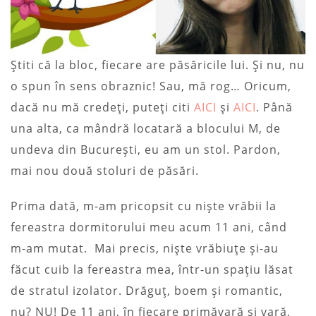
Știti că la bloc, fiecare are păsăricile lui. Și nu, nu
o spun în sens obraznic! Sau, mă rog… Oricum,
dacă nu mă credeți, puteți citi
AICI
și
AICI
. Până
una alta, ca mândră locatară a blocului M, de
undeva din București, eu am un stol. Pardon,
mai nou două stoluri de păsări.
Prima dată, m-am pricopsit cu niște vrăbii la
fereastra dormitorului meu acum 11 ani, când
m-am mutat. Mai precis, niște vrăbiuțe și-au
făcut cuib la fereastra mea, într-un spațiu lăsat
de stratul izolator. Drăguț, boem și romantic,
nu? NU! De 11 ani, în fiecare primăvară și vară,