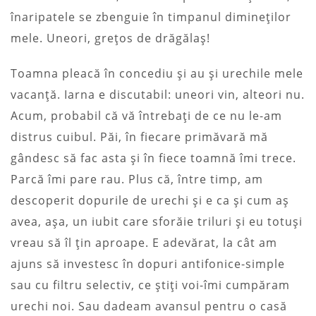
înaripatele se zbenguie în timpanul dimineților
mele. Uneori, grețos de drăgălaș!
Toamna pleacă în concediu și au și urechile mele
vacanță. Iarna e discutabil: uneori vin, alteori nu.
Acum, probabil că vă întrebați de ce nu le-am
distrus cuibul. Păi, în fiecare primăvară mă
gândesc să fac asta și în fiece toamnă îmi trece.
Parcă îmi pare rau. Plus că, între timp, am
descoperit dopurile de urechi și e ca și cum aș
avea, așa, un iubit care sforăie triluri și eu totuși
vreau să îl țin aproape. E adevărat, la cât am
ajuns să investesc în dopuri antifonice-simple
sau cu filtru selectiv, ce știți voi-îmi cumpăram
urechi noi. Sau dadeam avansul pentru o casă