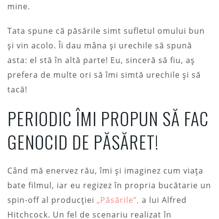
mine.
Tata spune că păsările simt sufletul omului bun
și vin acolo. Îi dau mâna și urechile să spună
asta: el stă în altă parte! Eu, sinceră să fiu, aș
prefera de multe ori să îmi simtă urechile și să
tacă!
PERIODIC ÎMI PROPUN SĂ FAC
GENOCID DE PĂSĂRET!
Când mă enervez rău, îmi și imaginez cum viața
bate filmul, iar eu regizez în propria bucătarie un
spin-off al producției
„Păsările”,
a lui Alfred
Hitchcock. Un fel de scenariu realizat în