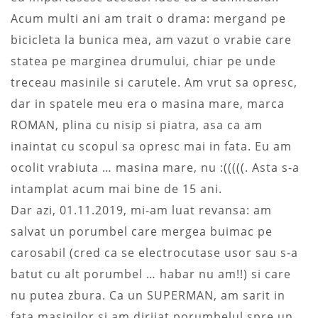
Acum multi ani am trait o drama: mergand pe
bicicleta la bunica mea, am vazut o vrabie care
statea pe marginea drumului, chiar pe unde
treceau masinile si carutele. Am vrut sa opresc,
dar in spatele meu era o masina mare, marca
ROMAN, plina cu nisip si piatra, asa ca am
inaintat cu scopul sa opresc mai in fata. Eu am
ocolit vrabiuta … masina mare, nu :(((((. Asta s-a
intamplat acum mai bine de 15 ani.
Dar azi, 01.11.2019, mi-am luat revansa: am
salvat un porumbel care mergea buimac pe
carosabil (cred ca se electrocutase usor sau s-a
batut cu alt porumbel … habar nu am!!) si care
nu putea zbura. Ca un SUPERMAN, am sarit in
fata masinilor si am dirijat porumbelul spre un