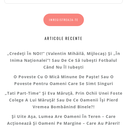
ARTICOLE RECENTE
„Credeți În NOI!” (Valentin Mihăilă, Mijlocaș) Și „În
Inima Naționalei”! Sau De Ce Să Iubești Fotbalul
Când Nu Îl Iubești
O Poveste Cu O Mică Minune De Paște! Sau O
Poveste Pentru Oameni Care Se Simt Singuri
„Tati Part-Time” Și Eva Măruță, Prin Ochii Unei Foste
Colege A Lui Măruță! Sau De Ce Oamenii Își Pierd
Vremea Bombănind Binele?!
Și Uite Așa, Lumea Are Oameni În Teren – Care
Acționează Și Oameni Pe Margine – Care Au Păreri!