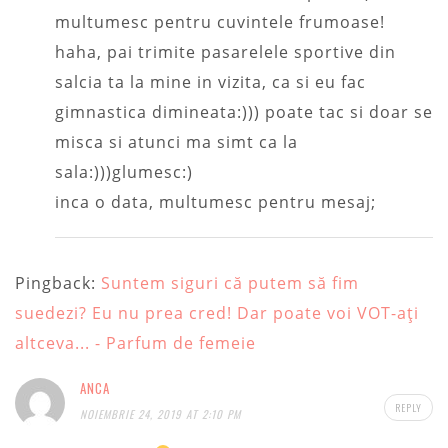
multumesc pentru cuvintele frumoase!
haha, pai trimite pasarelele sportive din
salcia ta la mine in vizita, ca si eu fac
gimnastica dimineata:))) poate tac si doar se
misca si atunci ma simt ca la
sala:)))glumesc:)
inca o data, multumesc pentru mesaj;
Pingback:
Suntem siguri că putem să fim
suedezi? Eu nu prea cred! Dar poate voi VOT-ați
altceva... - Parfum de femeie
ANCA
REPLY
NOIEMBRIE 24, 2019 AT 2:10 PM