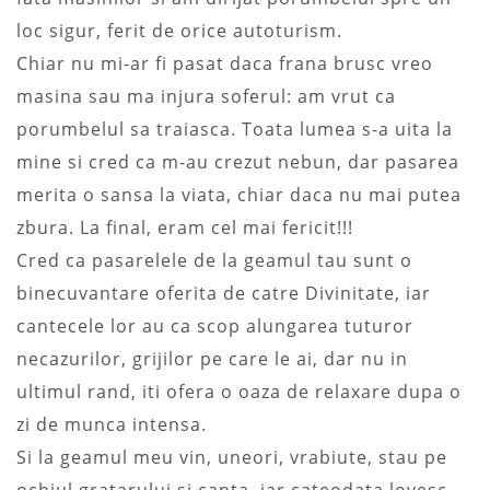
loc sigur, ferit de orice autoturism.
Chiar nu mi-ar fi pasat daca frana brusc vreo
masina sau ma injura soferul: am vrut ca
porumbelul sa traiasca. Toata lumea s-a uita la
mine si cred ca m-au crezut nebun, dar pasarea
merita o sansa la viata, chiar daca nu mai putea
zbura. La final, eram cel mai fericit!!!
Cred ca pasarelele de la geamul tau sunt o
binecuvantare oferita de catre Divinitate, iar
cantecele lor au ca scop alungarea tuturor
necazurilor, grijilor pe care le ai, dar nu in
ultimul rand, iti ofera o oaza de relaxare dupa o
zi de munca intensa.
Si la geamul meu vin, uneori, vrabiute, stau pe
ochiul gratarului si canta, iar cateodata lovesc