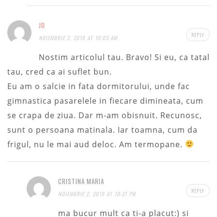
JO
REPLY
NOIEMBRIE 2, 2019 AT 10:03 AM
Nostim articolul tau. Bravo! Si eu, ca tatal
tau, cred ca ai suflet bun.
Eu am o salcie in fata dormitorului, unde fac
gimnastica pasarelele in fiecare dimineata, cum
se crapa de ziua. Dar m-am obisnuit. Recunosc,
sunt o persoana matinala. Iar toamna, cum da
frigul, nu le mai aud deloc. Am termopane.
CRISTINA MARIA
REPLY
NOIEMBRIE 2, 2019 AT 10:31 PM
ma bucur mult ca ti-a placut:) si