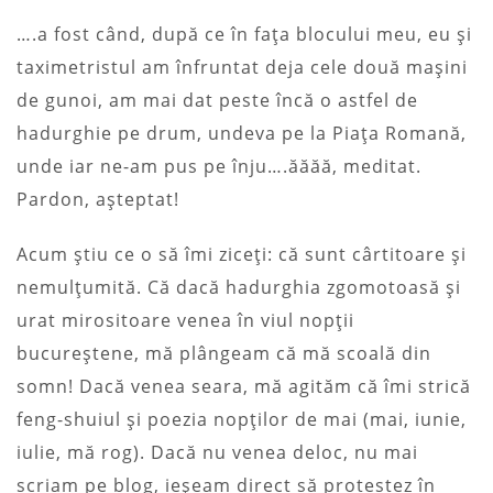
….a fost când, după ce în fața blocului meu, eu și
taximetristul am înfruntat deja cele două mașini
de gunoi, am mai dat peste încă o astfel de
hadurghie pe drum, undeva pe la Piața Romană,
unde iar ne-am pus pe înju….ăăăă, meditat.
Pardon, așteptat!
Acum știu ce o să îmi ziceți: că sunt cârtitoare și
nemulțumită. Că dacă hadurghia zgomotoasă și
urat mirositoare venea în viul nopții
bucureștene, mă plângeam că mă scoală din
somn! Dacă venea seara, mă agităm că îmi strică
feng-shuiul și poezia nopților de mai (mai, iunie,
iulie, mă rog). Dacă nu venea deloc, nu mai
scriam pe blog, ieșeam direct să protestez în