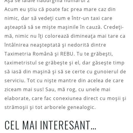
Așa se lălăie hadurghia numarul 2
Acum eu știu că poate fac prea mare caz din
nimic, dar să vedeți cum e într-un taxi care
așteaptă să se miște mașinile în cauză. Credeți-
mă, nimic nu îți colorează dimineața mai tare ca
întâlnirea neașteptată și nedorită dintre
Taximetria Română și REBU. Tu te grăbești,
taximetristul se grăbește și el, dar găsește timp
să iasă din mașină și să se certe cu gunoierul de
serviciu. Tot cu niște mantre din acelea de care
ziceam mai sus! Sau, mă rog, cu unele mai
elaborate, care fac conexiunea direct cu moșii și
strămoșii și tot arborele genealogic.
CEL MAI INTERESANT…