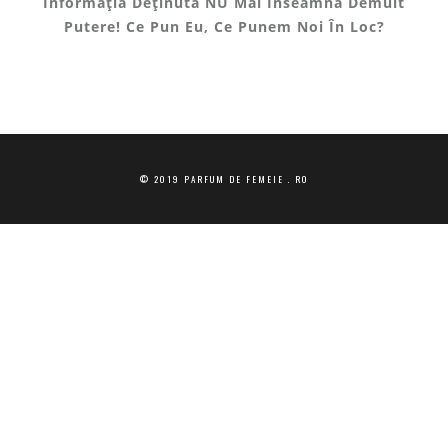
Informația Deținută NU Mai Înseamnă Demult
Putere! Ce Pun Eu, Ce Punem Noi În Loc?
© 2019 PARFUM DE FEMEIE . RO