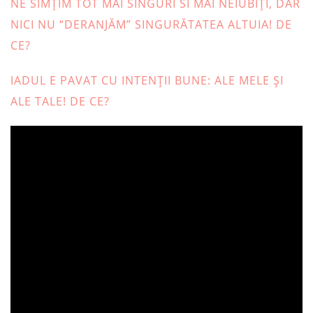
NE SIMȚIM TOT MAI SINGURI SI MAI NEIUBIȚI, DAR
NICI NU “DERANJĂM” SINGURĂTATEA ALTUIA! DE
CE?
IADUL E PAVAT CU INTENȚII BUNE: ALE MELE ȘI
ALE TALE! DE CE?