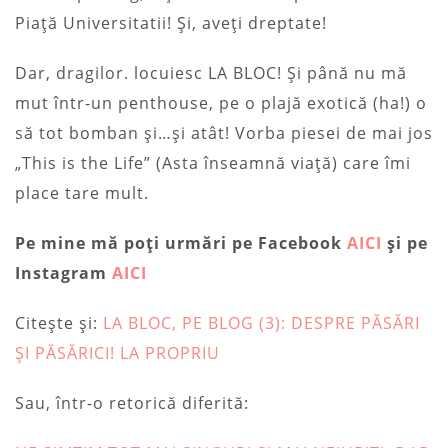
Piață Universitatii! Și, aveți dreptate!
Dar, dragilor. locuiesc LA BLOC! Și până nu mă
mut într-un penthouse, pe o plajă exotică (ha!) o
să tot bomban și…și atât! Vorba piesei de mai jos
„This is the Life” (Asta înseamnă viață) care îmi
place tare mult.
Pe mine mă poți urmări pe Facebook
AICI
și pe
Instagram
AICI
Citește și:
LA BLOC, PE BLOG (3): DESPRE PĂSĂRI
ȘI PĂSĂRICI! LA PROPRIU
Sau, într-o retorică diferită: