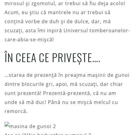
mirosul și zgomotul, ar trebui să fiu deja acolo!
Acum, eu știu că mantrele nu ar trebui să
conțină vorbe de duh și de dulce, dar, mă
scuzați, asta îmi inpiră Universul tomberoanelor-
care-abia-se-mișcă!
ÎN CEEA CE PRIVEȘTE….
…starea de prezență în preajma mașinii de gunoi
dintre blocurile gri, apoi, mă scuzați, dar chiar
sunt prezentă! Prezentă-prezentă, că nu am
unde să mă duc! Până nu se mișcă melcul cu
remorcă.