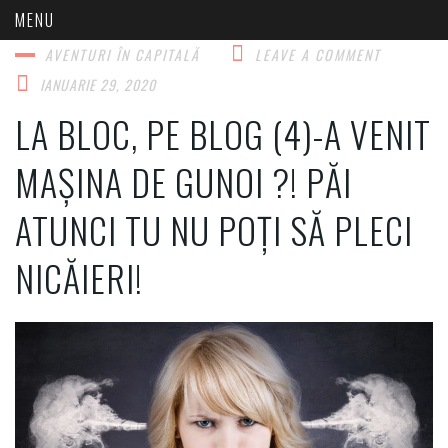
AVENTURI ÎN CAPITALĂ​
LEAVE A COMMENT
IANUARIE 29, 2020
LA BLOC, PE BLOG (4)-A VENIT
MAȘINA DE GUNOI ?! PĂI
ATUNCI TU NU POȚI SĂ PLECI
NICĂIERI!