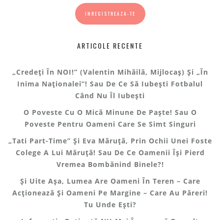
ARTICOLE RECENTE
„Credeți În NOI!” (Valentin Mihăilă, Mijlocaș) Și „În
Inima Naționalei”! Sau De Ce Să Iubești Fotbalul
Când Nu Îl Iubești
O Poveste Cu O Mică Minune De Paște! Sau O
Poveste Pentru Oameni Care Se Simt Singuri
„Tati Part-Time” Și Eva Măruță, Prin Ochii Unei Foste
Colege A Lui Măruță! Sau De Ce Oamenii Își Pierd
Vremea Bombănind Binele?!
Și Uite Așa, Lumea Are Oameni În Teren – Care
Acționează Și Oameni Pe Margine – Care Au Păreri!
Tu Unde Ești?