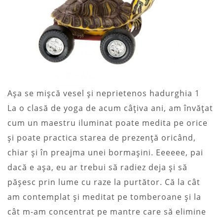
Așa se mișcă vesel și neprietenos hadurghia 1
La o clasă de yoga de acum câțiva ani, am învățat
cum un maestru iluminat poate medita pe orice
și poate practica starea de prezență oricând,
chiar și în preajma unei bormașini. Eeeeee, pai
dacă e așa, eu ar trebui să radiez deja și să
pășesc prin lume cu raze la purtător. Că la cât
am contemplat și meditat pe tomberoane și la
cât m-am concentrat pe mantre care să elimine