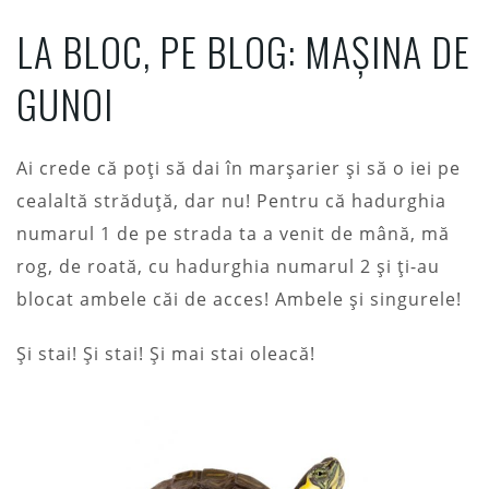
LA BLOC, PE BLOG: MAȘINA DE
GUNOI
Ai crede că poți să dai în marșarier și să o iei pe
cealaltă străduță, dar nu! Pentru că hadurghia
numarul 1 de pe strada ta a venit de mână, mă
rog, de roată, cu hadurghia numarul 2 și ți-au
blocat ambele căi de acces! Ambele și singurele!
Și stai! Și stai! Și mai stai oleacă!