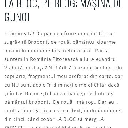
LA BLOC, PE BLOG: MAȘINA DE
GUNOI
E dimineață! “Copacii cu frunza neclintită, par
zugrăviți! Brobonit de rouă, pământul doarme
încă în lumina umedă și nehotărâtă.” Parcă
suntem în România Pitorească a lui Alexandru
Vlahuță, nu-i așa? NU! Adică fraza de acolo e, din
copilărie, fragmentul meu preferat din carte, dar
eu NU sunt acolo în diminețile mele! Chiar dacă
și în Las București frunza mai e și neclintită și
pământul brobonit! De rouă, mă rog…Dar eu…
sunt la bloc! Și, în acest context, în două dimineți
din cinci, când cobor LA BLOC să merg LA
SERVICIU, acolo rămân! Mai mult decât mi-aș