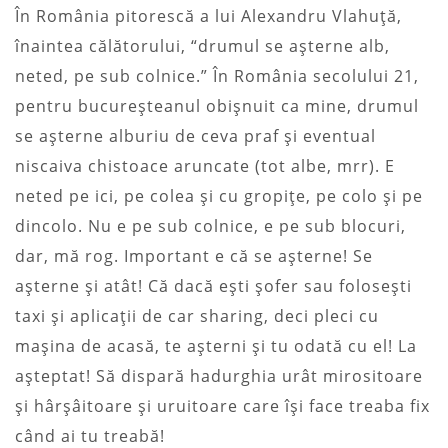
În România pitorescă a lui Alexandru Vlahuță,
înaintea călătorului, “drumul se așterne alb,
neted, pe sub colnice.” În România secolului 21,
pentru bucureșteanul obișnuit ca mine, drumul
se așterne alburiu de ceva praf și eventual
niscaiva chistoace aruncate (tot albe, mrr). E
neted pe ici, pe colea și cu gropițe, pe colo și pe
dincolo. Nu e pe sub colnice, e pe sub blocuri,
dar, mă rog. Important e că se așterne! Se
așterne și atât! Că dacă ești șofer sau folosești
taxi și aplicații de car sharing, deci pleci cu
mașina de acasă, te așterni și tu odată cu el! La
așteptat! Să dispară hadurghia urât mirositoare
și hârșâitoare și uruitoare care își face treaba fix
când ai tu treabă!