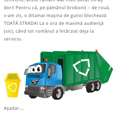
dori! Pentru că, pe pămânul brobonit – de rouă,
v-am zis, o ditamai mașina de gunoi blochează
TOATĂ STRADA! La o ora de maximă audiență
(sic), când tot românul a întârziat deja la
serviciu.
Așadar….