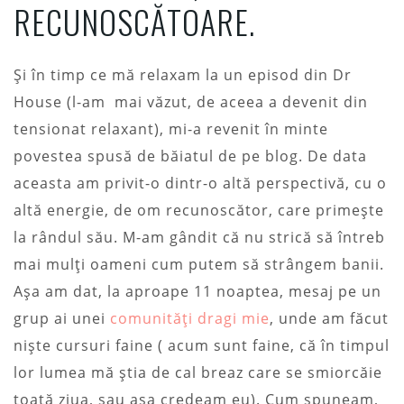
RECUNOSCĂTOARE.
Și în timp ce mă relaxam la un episod din Dr
House (l-am mai văzut, de aceea a devenit din
tensionat relaxant), mi-a revenit în minte
povestea spusă de băiatul de pe blog. De data
aceasta am privit-o dintr-o altă perspectivă, cu o
altă energie, de om recunoscător, care primește
la rândul său. M-am gândit că nu strică să întreb
mai mulți oameni cum putem să strângem banii.
Așa am dat, la aproape 11 noaptea, mesaj pe un
grup ai unei
comunități dragi mie
, unde am făcut
niște cursuri faine ( acum sunt faine, că în timpul
lor lumea mă știa de cal breaz care se smiorcăie
toată ziua, sau așa credeam eu). Cum spuneam,