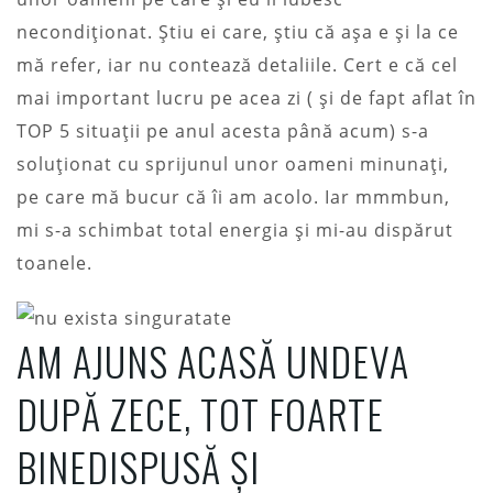
necondiționat. Știu ei care, știu că așa e și la ce
mă refer, iar nu contează detaliile. Cert e că cel
mai important lucru pe acea zi ( și de fapt aflat în
TOP 5 situații pe anul acesta până acum) s-a
soluționat cu sprijunul unor oameni minunați,
pe care mă bucur că îi am acolo. Iar mmmbun,
mi s-a schimbat total energia și mi-au dispărut
toanele.
AM AJUNS ACASĂ UNDEVA
DUPĂ ZECE, TOT FOARTE
BINEDISPUSĂ ȘI