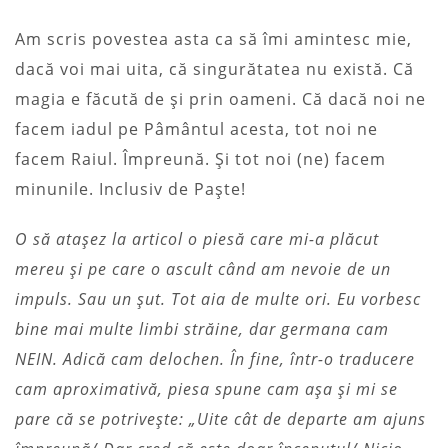
Am scris povestea asta ca să îmi amintesc mie,
dacă voi mai uita, că singurătatea nu există. Că
magia e făcută de și prin oameni. Că dacă noi ne
facem iadul pe Pâmântul acesta, tot noi ne
facem Raiul. Împreună. Și tot noi (ne) facem
minunile. Inclusiv de Paște!
O să atașez la articol o piesă care mi-a plăcut
mereu și pe care o ascult când am nevoie de un
impuls. Sau un șut. Tot aia de multe ori. Eu vorbesc
bine mai multe limbi străine, dar germana cam
NEIN. Adică cam delochen. În fine, într-o traducere
cam aproximativă, piesa spune cam așa și mi se
pare că se potrivește: „Uite cât de departe am ajuns