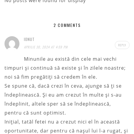
No posts were found for display
2 COMMENTS
IONUT
REPLY
APRILIE 30, 2024 AT 4:59 PM
Minunile au există din cele mai vechi
timpuri şi continuă să existe şi în zilele noastre;
noi să fim pregătiţi să credem în ele.
Se spune că, dacă crezi în ceva, ajunge să ţi se
îndeplinească. Şi eu am crezut în multe şi s-au
îndeplinit, altele sper să se îndeplinească,
pentru că sunt optimist.
Iniţial, tatăl fetei nu a crezut nici el în această
oportunitate, dar pentru că nașul lui l-a rugat, şi