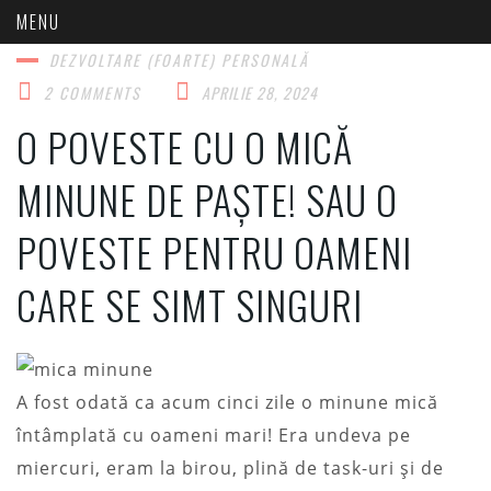
DEZVOLTARE (FOARTE) PERSONALĂ​
2 COMMENTS
APRILIE 28, 2024
O POVESTE CU O MICĂ
MINUNE DE PAȘTE! SAU O
POVESTE PENTRU OAMENI
CARE SE SIMT SINGURI
A fost odată ca acum cinci zile o minune mică
întâmplată cu oameni mari! Era undeva pe
miercuri, eram la birou, plină de task-uri și de