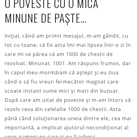
O POVESTE CU O MICĂ
MINUNE DE PAȘTE…
Inițial, când am primit mesajul, m-am gândit, cu
tot cu toane, că fix asta îmi mai lipsea într-o zi în
care mi se părea că am 1000 de chestii de
rezolvat. Minunat. 1001. Am răspuns frumos, dar
în capul meu mormăiam că aștept și eu ziua
când o să fiu vreun fermecător magnat care
scoate instant sume mici și mari din buzuar.
După care am uitat de poveste și m-am întors să
rezolv ceva din celelalte 1000 de chestii. Asta
până când soluționarea uneia dintre ele, cea mai
importantă, a implicat ajutorul necondiționat al
unor oameni pe care și eu îi iubesc