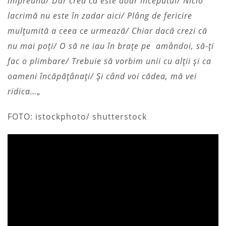
împreună/ Dar cred că este doar începutul/ Nicio
lacrimă nu este în zadar aici/ Plâng de fericire
mulțumită a ceea ce urmează/ Chiar dacă crezi că
nu mai poți/ O să ne iau în brațe pe amândoi, să-ți
fac o plimbare/ Trebuie să vorbim unii cu alții și ca
oameni încăpățânați/ Și când voi cădea, mă vei
ridica…
„
FOTO: istockphoto/ shutterstock