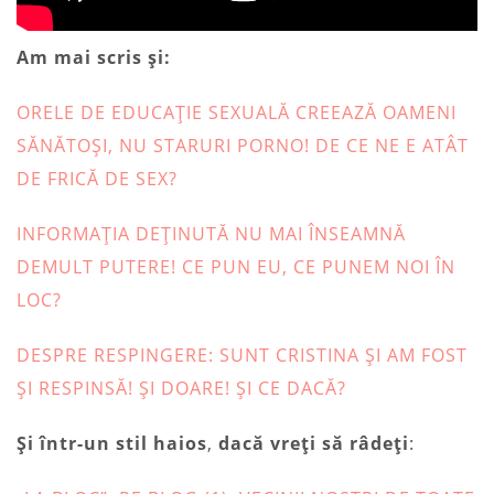
Am mai scris și:
ORELE DE EDUCAȚIE SEXUALĂ CREEAZĂ OAMENI
SĂNĂTOȘI, NU STARURI PORNO! DE CE NE E ATÂT
DE FRICĂ DE SEX?
INFORMAȚIA DEȚINUTĂ NU MAI ÎNSEAMNĂ
DEMULT PUTERE! CE PUN EU, CE PUNEM NOI ÎN
LOC?
DESPRE RESPINGERE: SUNT CRISTINA ȘI AM FOST
ȘI RESPINSĂ! ȘI DOARE! ȘI CE DACĂ?
Și într-un stil haios
,
dacă vreți să râdeți
: