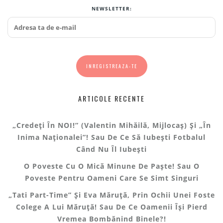
NEWSLETTER:
ARTICOLE RECENTE
„Credeți În NOI!” (Valentin Mihăilă, Mijlocaș) Și „În
Inima Naționalei”! Sau De Ce Să Iubești Fotbalul
Când Nu Îl Iubești
O Poveste Cu O Mică Minune De Paște! Sau O
Poveste Pentru Oameni Care Se Simt Singuri
„Tati Part-Time” Și Eva Măruță, Prin Ochii Unei Foste
Colege A Lui Măruță! Sau De Ce Oamenii Își Pierd
Vremea Bombănind Binele?!