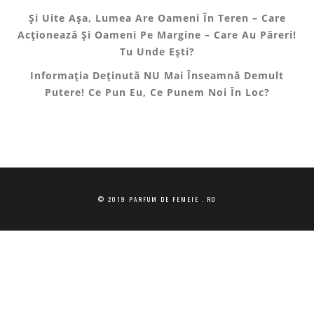
Și Uite Așa, Lumea Are Oameni În Teren – Care
Acționează Și Oameni Pe Margine – Care Au Păreri!
Tu Unde Ești?
Informația Deținută NU Mai Înseamnă Demult
Putere! Ce Pun Eu, Ce Punem Noi În Loc?
© 2019 PARFUM DE FEMEIE . RO