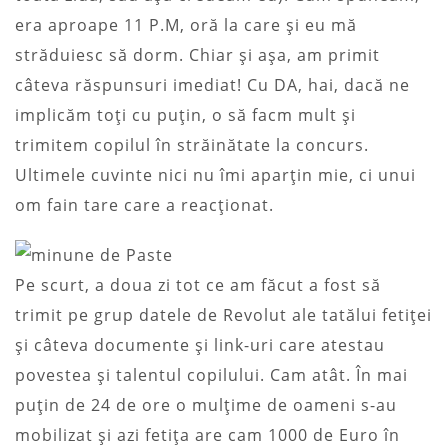
era aproape 11 P.M, oră la care și eu mă
străduiesc să dorm. Chiar și așa, am primit
câteva răspunsuri imediat! Cu DA, hai, dacă ne
implicăm toți cu puțin, o să facm mult și
trimitem copilul în străinătate la concurs.
Ultimele cuvinte nici nu îmi aparțin mie, ci unui
om fain tare care a reacționat.
Pe scurt, a doua zi tot ce am făcut a fost să
trimit pe grup datele de Revolut ale tatălui fetiței
și câteva documente și link-uri care atestau
povestea și talentul copilului. Cam atât. În mai
puțin de 24 de ore o mulțime de oameni s-au
mobilizat și azi fetița are cam 1000 de Euro în