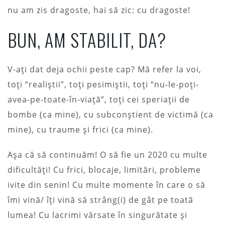
nu am zis dragoste, hai să zic: cu dragoste!
BUN, AM STABILIT, DA?
V-ați dat deja ochii peste cap? Mă refer la voi,
toți “realiștii”, toți pesimiștii, toți “nu-le-poți-
avea-pe-toate-în-viață”, toți cei speriații de
bombe (ca mine), cu subconștient de victimă (ca
mine), cu traume și frici (ca mine).
Așa că să continuăm! O să fie un 2020 cu multe
dificultăți! Cu frici, blocaje, limitări, probleme
ivite din senin! Cu multe momente în care o să
îmi vină/ îți vină să strâng(i) de gât pe toată
lumea! Cu lacrimi vărsate în singurătate și