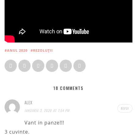
#ANUL 2020
#REZOLUȚII
18 COMMENTS
ALEX
REPLY
IANUARIE 3, 2020 AT 7:54 PM
Vant in panze!!!
3 cuvinte.