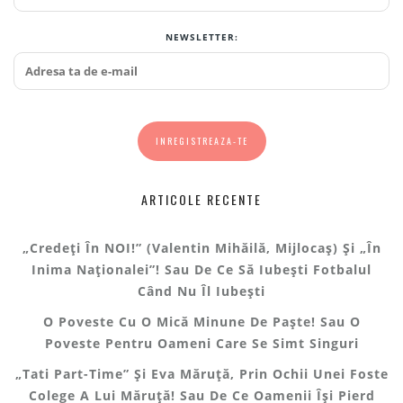
NEWSLETTER:
ARTICOLE RECENTE
„Credeți În NOI!” (Valentin Mihăilă, Mijlocaș) Și „În
Inima Naționalei”! Sau De Ce Să Iubești Fotbalul
Când Nu Îl Iubești
O Poveste Cu O Mică Minune De Paște! Sau O
Poveste Pentru Oameni Care Se Simt Singuri
„Tati Part-Time” Și Eva Măruță, Prin Ochii Unei Foste
Colege A Lui Măruță! Sau De Ce Oamenii Își Pierd