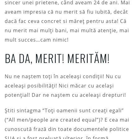
sincer unei prietene, când aveam 24 de ani. Mai
aveam impresia că nu merit să fiu iubită, decât
dacă fac ceva concret si măreț pentru asta! Că
nu merit mai mulți bani, mai multă atenție, mai
mult succes…cam nimic!
BA DA, MERIT! MERITĂM!
Nu ne naștem toți în aceleași condiții! Nu cu
aceleași posibilități! Nici măcar cu același
potențial! Dar ne naștem cu aceleași drepturi!
Știti sintagma “Toți oamenii sunt creați egali”
(“All men/people are created equal”)? E cea mai
cunoscută frază din toate documentele politice
SUA și a fost preluată ulterior, în formă