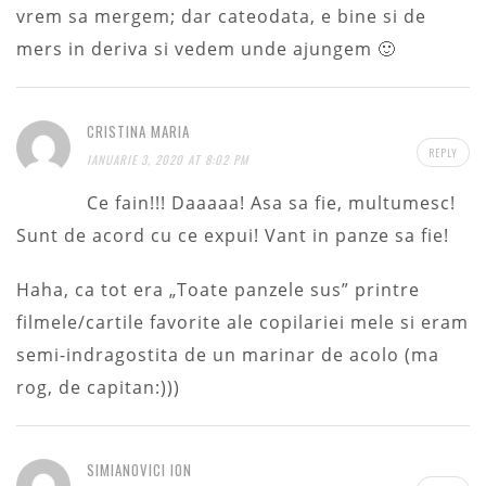
vrem sa mergem; dar cateodata, e bine si de
mers in deriva si vedem unde ajungem 🙂
CRISTINA MARIA
REPLY
IANUARIE 3, 2020 AT 8:02 PM
Ce fain!!! Daaaaa! Asa sa fie, multumesc!
Sunt de acord cu ce expui! Vant in panze sa fie!
Haha, ca tot era „Toate panzele sus” printre
filmele/cartile favorite ale copilariei mele si eram
semi-indragostita de un marinar de acolo (ma
rog, de capitan:)))
SIMIANOVICI ION