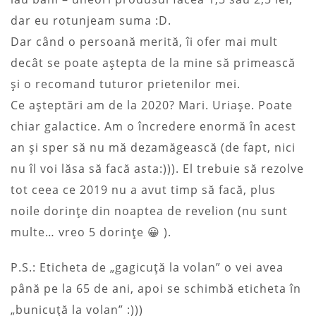
dar eu rotunjeam suma :D.
Dar când o persoană merită, îi ofer mai mult
decât se poate aştepta de la mine să primească
şi o recomand tuturor prietenilor mei.
Ce aşteptări am de la 2020? Mari. Uriaşe. Poate
chiar galactice. Am o încredere enormă în acest
an şi sper să nu mă dezamăgească (de fapt, nici
nu îl voi lăsa să facă asta:))). El trebuie să rezolve
tot ceea ce 2019 nu a avut timp să facă, plus
noile dorinţe din noaptea de revelion (nu sunt
multe… vreo 5 dorinţe 😀 ).
P.S.: Eticheta de „gagicuţă la volan” o vei avea
până pe la 65 de ani, apoi se schimbă eticheta în
„bunicuţă la volan” :)))