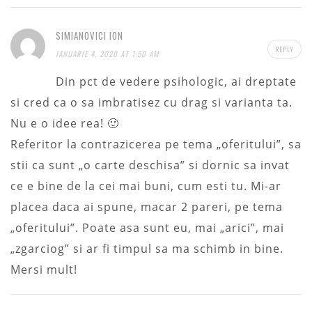
SIMIANOVICI ION
REPLY
IANUARIE 4, 2020 AT 1:50 AM
Din pct de vedere psihologic, ai dreptate
si cred ca o sa imbratisez cu drag si varianta ta.
Nu e o idee rea! 🙂
Referitor la contrazicerea pe tema „oferitului”, sa
stii ca sunt „o carte deschisa” si dornic sa invat
ce e bine de la cei mai buni, cum esti tu. Mi-ar
placea daca ai spune, macar 2 pareri, pe tema
„oferitului”. Poate asa sunt eu, mai „arici”, mai
„zgarciog” si ar fi timpul sa ma schimb in bine.
Mersi mult!