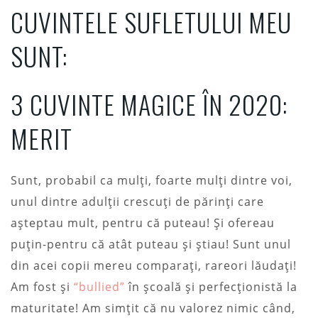
CUVINTELE SUFLETULUI MEU
SUNT:
3 CUVINTE MAGICE ÎN 2020:
MERIT
Sunt, probabil ca mulți, foarte mulți dintre voi,
unul dintre adulții crescuți de părinți care
așteptau mult, pentru că puteau! Și ofereau
puțin-pentru că atât puteau și știau! Sunt unul
din acei copii mereu comparați, rareori lăudați!
Am fost și
“bullied”
în școală și perfecționistă la
maturitate! Am simțit că nu valorez nimic când,