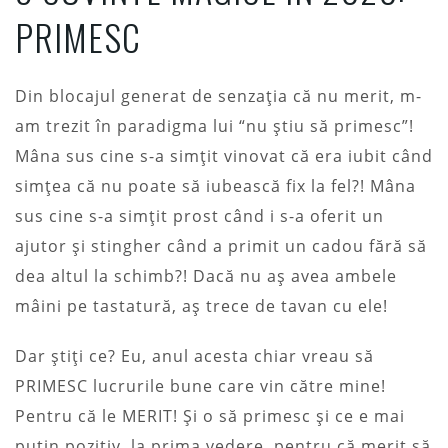
PRIMESC
Din blocajul generat de senzația că nu merit, m-
am trezit în paradigma lui “nu știu să primesc”!
Mâna sus cine s-a simțit vinovat că era iubit când
simțea că nu poate să iubească fix la fel?! Mâna
sus cine s-a simțit prost când i s-a oferit un
ajutor și stingher când a primit un cadou fără să
dea altul la schimb?! Dacă nu aș avea ambele
mâini pe tastatură, aș trece de tavan cu ele!
Dar știți ce? Eu, anul acesta chiar vreau să
PRIMESC lucrurile bune care vin către mine!
Pentru că le MERIT! Și o să primesc și ce e mai
puțin pozitiv, la prima vedere, pentru că merit să