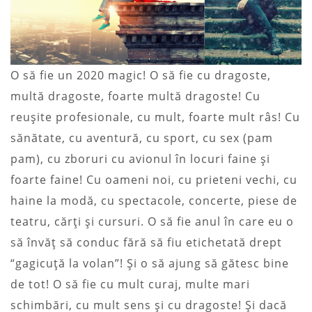
O să fie un 2020 magic! O să fie cu dragoste,
multă dragoste, foarte multă dragoste! Cu
reușite profesionale, cu mult, foarte mult râs! Cu
sănătate, cu aventură, cu sport, cu sex (pam
pam), cu zboruri cu avionul în locuri faine și
foarte faine! Cu oameni noi, cu prieteni vechi, cu
haine la modă, cu spectacole, concerte, piese de
teatru, cărți și cursuri. O să fie anul în care eu o
să învăț să conduc fără să fiu etichetată drept
“gagicuță la volan”! Și o să ajung să gătesc bine
de tot! O să fie cu mult curaj, multe mari
schimbări, cu mult sens și cu dragoste! Și dacă