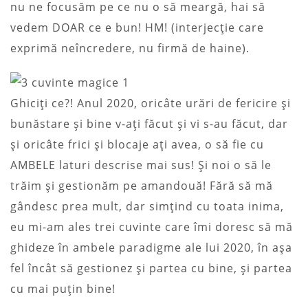
nu ne focusăm pe ce nu o să meargă, hai să
vedem DOAR ce e bun! HM! (interjecție care
exprimă neîncredere, nu firmă de haine).
Ghiciți ce?! Anul 2020, oricâte urări de fericire și
bunăstare și bine v-ați făcut și vi s-au făcut, dar
și oricâte frici și blocaje ați avea, o să fie cu
AMBELE laturi descrise mai sus! Și noi o să le
trăim și gestionăm pe amandouă! Fără să mă
gândesc prea mult, dar simțind cu toata inima,
eu mi-am ales trei cuvinte care îmi doresc să mă
ghideze în ambele paradigme ale lui 2020, în așa
fel încât să gestionez și partea cu bine, și partea
cu mai puțin bine!