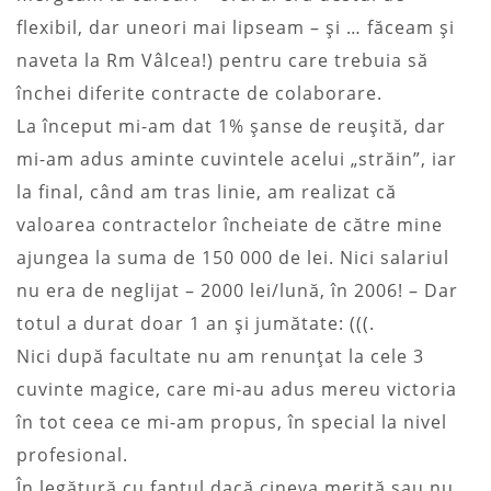
flexibil, dar uneori mai lipseam – şi … făceam şi
naveta la Rm Vâlcea!) pentru care trebuia să
închei diferite contracte de colaborare.
La început mi-am dat 1% şanse de reuşită, dar
mi-am adus aminte cuvintele acelui „străin”, iar
la final, când am tras linie, am realizat că
valoarea contractelor încheiate de către mine
ajungea la suma de 150 000 de lei. Nici salariul
nu era de neglijat – 2000 lei/lună, în 2006! – Dar
totul a durat doar 1 an şi jumătate: (((.
Nici după facultate nu am renunţat la cele 3
cuvinte magice, care mi-au adus mereu victoria
în tot ceea ce mi-am propus, în special la nivel
profesional.
În legătură cu faptul dacă cineva merită sau nu