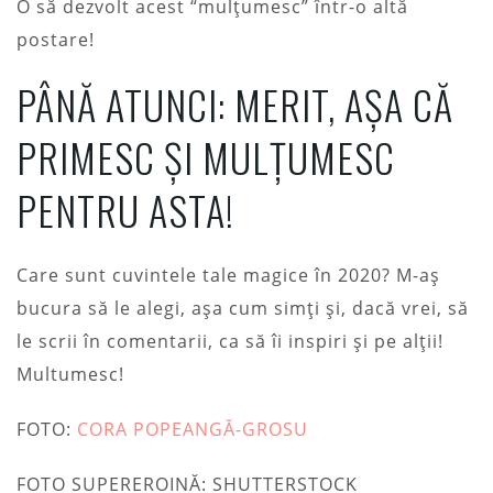
O să dezvolt acest “mulțumesc” într-o altă
postare!
PÂNĂ ATUNCI: MERIT, AȘA CĂ
PRIMESC ȘI MULȚUMESC
PENTRU ASTA!
Care sunt cuvintele tale magice în 2020? M-aș
bucura să le alegi, așa cum simți și, dacă vrei, să
le scrii în comentarii, ca să îi inspiri și pe alții!
Multumesc!
FOTO:
CORA POPEANGĂ-GROSU
FOTO SUPEREROINĂ: SHUTTERSTOCK