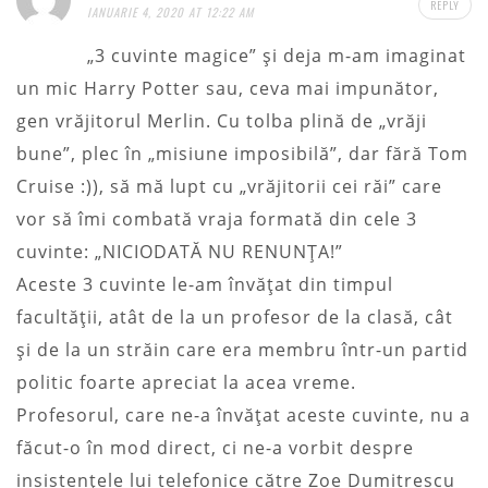
REPLY
IANUARIE 4, 2020 AT 12:22 AM
„3 cuvinte magice” şi deja m-am imaginat
un mic Harry Potter sau, ceva mai impunător,
gen vrăjitorul Merlin. Cu tolba plină de „vrăji
bune”, plec în „misiune imposibilă”, dar fără Tom
Cruise :)), să mă lupt cu „vrăjitorii cei răi” care
vor să îmi combată vraja formată din cele 3
cuvinte: „NICIODATĂ NU RENUNŢA!”
Aceste 3 cuvinte le-am învăţat din timpul
facultăţii, atât de la un profesor de la clasă, cât
şi de la un străin care era membru într-un partid
politic foarte apreciat la acea vreme.
Profesorul, care ne-a învăţat aceste cuvinte, nu a
făcut-o în mod direct, ci ne-a vorbit despre
insistenţele lui telefonice către Zoe Dumitrescu