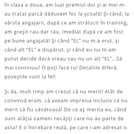
în clasa a doua, am luat premiul doi și ai mei m-
au tratat parcă dădusem foc la școală! Și când, la
vârsta angajarii, după ce am strălucit în training,
am greșit rau-dar rău, imediat după ce am fost
pe bune angajată! Și când “EL” nu m-a vrut, și
când alt “EL” a dispărut, și când eu nu m-am
putut decide dacă vreau sau nu un alt “EL”…Să
mai continuu? O poți face tu! Detaliile diferă,
poveștile sunt la fel!
Și da, mult timp am crezut că nu merit! Atât de
convinsă eram, că aveam impresia inclusiv că nu
merit să fiu sănătoasă! De ce aș merita eu, când
sunt atâția oameni necăjiți care nu au parte de
asta? E o întrebare reală, pe care i-am adresat-o