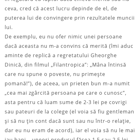
ceva, cred că acest lucru depinde de el, de
puterea lui de convingere prin rezultatele muncii
lui.
De exemplu, eu nu ofer nimic unei persoane
dacă aceasta nu m-a convins că merită (îmi aduc
aminte de replică a regretatului Gheorghe
Dinică, din filmul „Filantropica”: „Mâna întinsă
care nu spune o poveste, nu primeşte
pomană!”), de aceea, un prieten bun m-a numit
„cea mai zgârcită persoana pe care o cunosc”,
asta pentru că luam sume de 2-3 lei pe covrigi
sau pateuri de la colege (el voia să fiu gentleman
şi să nu ţin cont dacă sunt sau nu într-o relaţie,
dar eu nu eram de acord), iar el voia să nu le mai
iau bani – uneori produsul făcea 1,5 sau 2,5 lei,