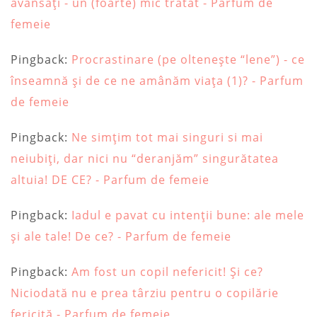
avansați - un (foarte) mic tratat - Parfum de
femeie
Pingback:
Procrastinare (pe oltenește “lene”) - ce
înseamnă și de ce ne amânăm viața (1)? - Parfum
de femeie
Pingback:
Ne simțim tot mai singuri si mai
neiubiți, dar nici nu “deranjăm” singurătatea
altuia! DE CE? - Parfum de femeie
Pingback:
Iadul e pavat cu intenții bune: ale mele
și ale tale! De ce? - Parfum de femeie
Pingback:
Am fost un copil nefericit! Și ce?
Niciodată nu e prea târziu pentru o copilărie
fericită - Parfum de femeie