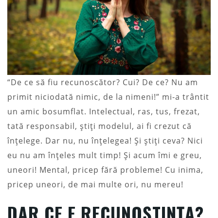
“De ce să fiu recunoscător? Cui? De ce? Nu am
primit niciodată nimic, de la nimeni!” mi-a trântit
un amic bosumflat. Intelectual, ras, tus, frezat,
tată responsabil, știți modelul, ai fi crezut că
înțelege. Dar nu, nu înțelegea! Și știți ceva? Nici
eu nu am înțeles mult timp! Și acum îmi e greu,
uneori! Mental, pricep fără probleme! Cu inima,
pricep uneori, de mai multe ori, nu mereu!
DAR CE E RECUNO
ȘTINȚA?