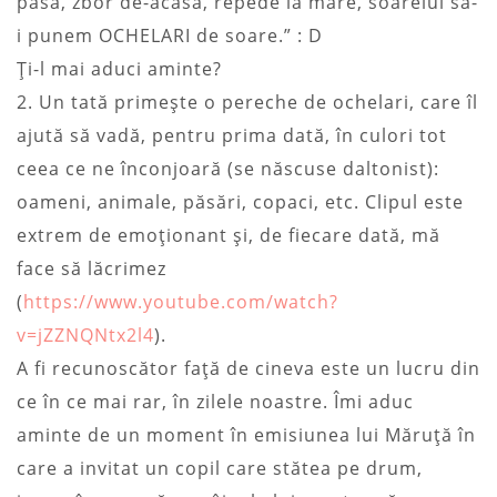
pasă, zbor de-acasă, repede la mare, soarelui să-
i punem OCHELARI de soare.” : D
Ţi-l mai aduci aminte?
2. Un tată primeşte o pereche de ochelari, care îl
ajută să vadă, pentru prima dată, în culori tot
ceea ce ne înconjoară (se născuse daltonist):
oameni, animale, păsări, copaci, etc. Clipul este
extrem de emoţionant şi, de fiecare dată, mă
face să lăcrimez
(
https://www.youtube.com/watch?
v=jZZNQNtx2l4
).
A fi recunoscător faţă de cineva este un lucru din
ce în ce mai rar, în zilele noastre. Îmi aduc
aminte de un moment în emisiunea lui Măruţă în
care a invitat un copil care stătea pe drum,