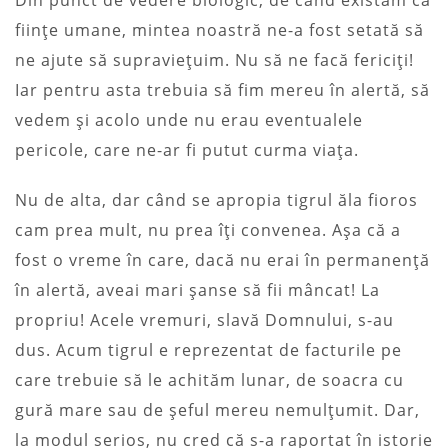
ființe umane, mintea noastră ne-a fost setată să
ne ajute să supraviețuim. Nu să ne facă fericiți!
Iar pentru asta trebuia să fim mereu în alertă, să
vedem și acolo unde nu erau eventualele
pericole, care ne-ar fi putut curma viața.
Nu de alta, dar când se apropia tigrul ăla fioros
cam prea mult, nu prea îți convenea. Așa că a
fost o vreme în care, dacă nu erai în permanență
în alertă, aveai mari șanse să fii mâncat! La
propriu! Acele vremuri, slavă Domnului, s-au
dus. Acum tigrul e reprezentat de facturile pe
care trebuie să le achităm lunar, de soacra cu
gură mare sau de șeful mereu nemulțumit. Dar,
la modul serios, nu cred că s-a raportat în istorie