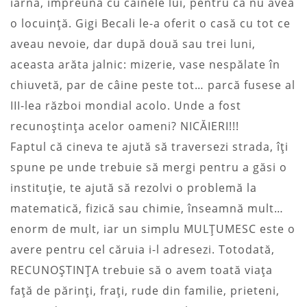
iarna, împreună cu câinele lui, pentru că nu avea
o locuinţă. Gigi Becali le-a oferit o casă cu tot ce
aveau nevoie, dar după două sau trei luni,
aceasta arăta jalnic: mizerie, vase nespălate în
chiuvetă, par de câine peste tot… parcă fusese al
III-lea război mondial acolo. Unde a fost
recunoştinţa acelor oameni? NICĂIERI!!!
Faptul că cineva te ajută să traversezi strada, îţi
spune pe unde trebuie să mergi pentru a găsi o
instituţie, te ajută să rezolvi o problemă la
matematică, fizică sau chimie, înseamnă mult…
enorm de mult, iar un simplu MULŢUMESC este o
avere pentru cel căruia i-l adresezi. Totodată,
RECUNOŞTINŢA trebuie să o avem toată viaţa
faţă de părinţi, fraţi, rude din familie, prieteni,