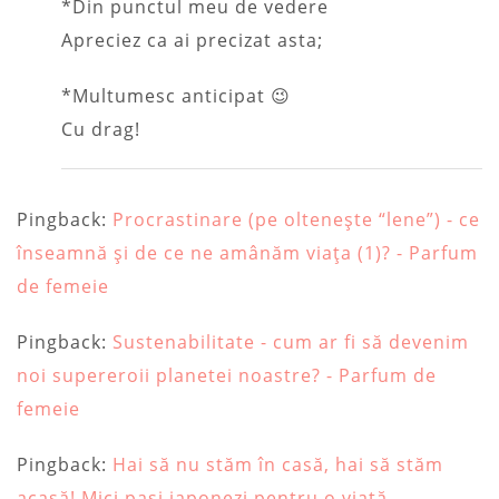
*Din punctul meu de vedere
Apreciez ca ai precizat asta;
*Multumesc anticipat 😉
Cu drag!
Pingback:
Procrastinare (pe oltenește “lene”) - ce
înseamnă și de ce ne amânăm viața (1)? - Parfum
de femeie
Pingback:
Sustenabilitate - cum ar fi să devenim
noi supereroii planetei noastre? - Parfum de
femeie
Pingback:
Hai să nu stăm în casă, hai să stăm
acasă! Mici pași japonezi pentru o viață