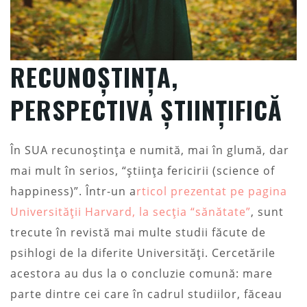
RECUNOȘTINȚA,
PERSPECTIVA ȘTIINȚIFICĂ
În SUA recunoștința e numită, mai în glumă, dar
mai mult în serios, “știința fericirii (science of
happiness)”. Într-un a
rticol prezentat pe pagina
Universității Harvard, la secția “sănătate”
, sunt
trecute în revistă mai multe studii făcute de
psihlogi de la diferite Universități. Cercetările
acestora au dus la o concluzie comună: mare
parte dintre cei care în cadrul studiilor, făceau