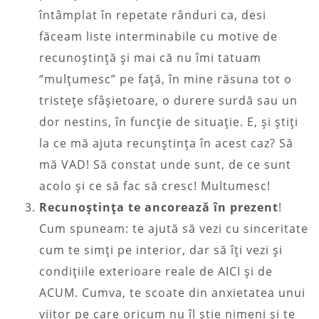
întâmplat în repetate rânduri ca, desi
făceam liste interminabile cu motive de
recunoștință și mai că nu îmi tatuam
“mulțumesc” pe față, în mine răsuna tot o
tristețe sfâșietoare, o durere surdă sau un
dor nestins, în funcție de situație. E, și știți
la ce mă ajuta recunștința în acest caz? Să
mă VAD! Să constat unde sunt, de ce sunt
acolo și ce să fac să cresc! Multumesc!
Recunoștința te ancorează în prezent
!
Cum spuneam: te ajută să vezi cu sinceritate
cum te simți pe interior, dar să îți vezi și
condițiile exterioare reale de AICI și de
ACUM. Cumva, te scoate din anxietatea unui
viitor pe care oricum nu îl știe nimeni și te