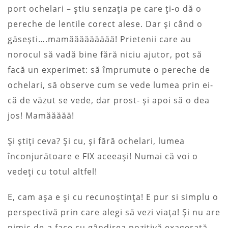
port ochelari – știu senzația pe care ți-o dă o
pereche de lentile corect alese. Dar și când o
găsești….mamăăăăăăăăă! Prietenii care au
norocul să vadă bine fără niciu ajutor, pot să
facă un experimet: să împrumute o pereche de
ochelari, să observe cum se vede lumea prin ei-
că de văzut se vede, dar prost- și apoi să o dea
jos! Mamăăăăă!
Și știți ceva? Și cu, și fără ochelari, lumea
înconjurătoare e FIX aceeași! Numai că voi o
vedeți cu totul altfel!
E, cam așa e și cu recunoștința! E pur si simplu o
perspectivă prin care alegi să vezi viața! Și nu are
nimic de-a face cu gândirea pozitivă exagerată