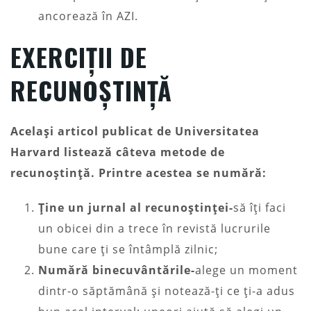
ancorează în AZI.
EXERCIȚII DE
RECUNOȘTINȚĂ
Același articol publicat de Universitatea
Harvard listează câteva metode de
recunoștință. Printre acestea se numără:
Ține un jurnal al recunoștinței-
să îți faci
un obicei din a trece în revistă lucrurile
bune care ți se întâmplă zilnic;
Numără binecuvântările-
alege un moment
dintr-o săptămână și notează-ți ce ți-a adus