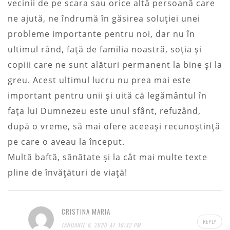
vecinii de pe scara sau orice altă persoană care
ne ajută, ne îndrumă în găsirea soluţiei unei
probleme importante pentru noi, dar nu în
ultimul rând, faţă de familia noastră, soţia şi
copiii care ne sunt alături permanent la bine şi la
greu. Acest ultimul lucru nu prea mai este
important pentru unii şi uită că legământul în
faţa lui Dumnezeu este unul sfânt, refuzând,
după o vreme, să mai ofere aceeaşi recunoştinţă
pe care o aveau la început.
Multă baftă, sănătate şi la cât mai multe texte
pline de învăţături de viaţă!
CRISTINA MARIA
REPLY
IANUARIE 8, 2020 AT 10:32 PM