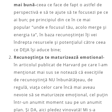
mai bună-
ceea ce face de fapt o astfel de
perspectivă e să te ajute să te focusezi pe ce
ai bun; pe principiul din ce în ce mai
popular “unde e focusul tău, acolo merge și
energia ta”, în baza recunoștinței îți vei
îndrepta resursele și potențialul către ceea
ce DEJA își aduce bine;
Recunoștința te maturizează emotional-
în articolul publicat de Harvard pe care l-am
menționat mai sus se notează că execițiile
de recunoștință NU înbunătățeau, de
regulă, viața celor care încă mai aveau
nevoie să se maturizeze emoțional, cel puțin
într-un anumit moment sau pe un anumit
plan. Și DA, aici pledez vinovată! Mi s-a