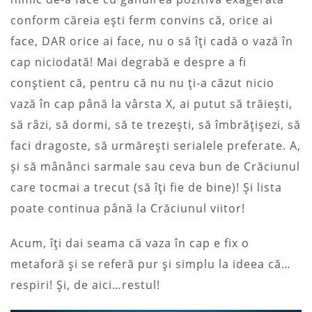
conform căreia ești ferm convins că, orice ai
face, DAR orice ai face, nu o să îți cadă o vază în
cap niciodată! Mai degrabă e despre a fi
conștient că, pentru că nu nu ți-a căzut nicio
vază în cap până la vârsta X, ai putut să trăiești,
să râzi, să dormi, să te trezești, să îmbrățișezi, să
faci dragoste, să urmărești serialele preferate. A,
și să mânânci sarmale sau ceva bun de Crăciunul
care tocmai a trecut (să îți fie de bine)! Și lista
poate continua până la Crăciunul viitor!
Acum, îți dai seama că vaza în cap e fix o
metaforă și se referă pur și simplu la ideea că…
respiri! Și, de aici…restul!