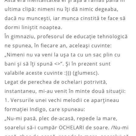
ultima clipă: nimeni nu îţi dă nimic degeaba,
dacă nu munceşti, iar munca cinstită te face să
dormi liniştit noaptea.
În gimnaziu, profesorul de educaţie tehnologică
ne spunea, în fiecare an, aceleaşi cuvinte:
„Nimeni nu va veni la uşa ta cu un sac plin cu
bani şi să îţi spună <>”. Şi în prezent sunt
valabile aceste cuvinte :))) (glumesc).
Legat de perechea de ochelari potrivită,
instantaneu, mi-au venit în minte două situaţii:
1. Versurile unei vechi melodii ce aparţineau
formaţiei Indigo, care spuneau:
„Nu-mi pasă, plec de-acasă, repede la mare,
soarelui să-i cumpăr OCHELARI de soare. /Nu-mi