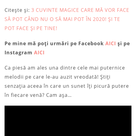
Citește și:
3 CUVINTE MAGICE CARE MĂ VOR FACE
SĂ POT CÂND NU O SĂ MAI POT ÎN 2020! ȘI TE
POT FACE ȘI PE TINE!
Pe mine mă poți urmări pe Facebook
AICI
și pe
Instagram
AICI
Ca piesă am ales una dintre cele mai puternice
melodii pe care le-au auzit vreodată! Știți
senzația aceea în care un sunet îți picură putere
în fiecare venă? Cam așa…