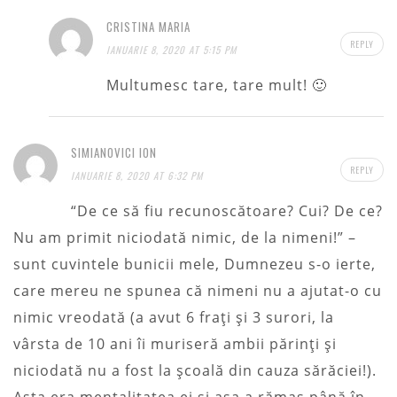
CRISTINA MARIA
REPLY
IANUARIE 8, 2020 AT 5:15 PM
Multumesc tare, tare mult! 🙂
SIMIANOVICI ION
REPLY
IANUARIE 8, 2020 AT 6:32 PM
“De ce să fiu recunoscătoare? Cui? De ce?
Nu am primit niciodată nimic, de la nimeni!” –
sunt cuvintele bunicii mele, Dumnezeu s-o ierte,
care mereu ne spunea că nimeni nu a ajutat-o cu
nimic vreodată (a avut 6 fraţi şi 3 surori, la
vârsta de 10 ani îi muriseră ambii părinţi şi
niciodată nu a fost la şcoală din cauza sărăciei!).
Asta era mentalitatea ei şi aşa a rămas până în