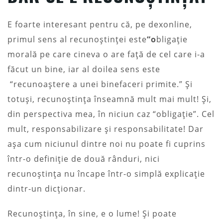
E foarte interesant pentru că, pe dexonline,
primul sens al recunoștinței este
“o
bligație
morală pe care cineva o are față de cel care i-a
făcut un bine, iar al doilea sens este
“recunoaștere a unei binefaceri primite.” Și
totuși, recunoștința înseamnă mult mai mult! Și,
din perspectiva mea, în niciun caz “obligație”. Cel
mult, responsabilizare și responsabilitate! Dar
așa cum niciunul dintre noi nu poate fi cuprins
într-o definiție de două rânduri, nici
recunoștința nu încape într-o simplă explicație
dintr-un dicționar.
Recunoștința, în sine, e o lume! Și poate