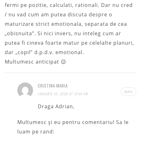
fermi pe pozitie, calculati, rationali. Dar nu cred
/ nu vad cum am putea discuta despre o
maturizare strict emotionala, separata de cea
„obisnuita”. Si nici invers, nu inteleg cum ar
putea fi cineva foarte matur pe celelalte planuri,
dar „copil” d.p.d.v. emotional.
Multumesc anticipat 😉
CRISTINA MARIA
REPLY
IANUARIE 10, 2020 AT 12:44 PM
Draga Adrian,
Multumesc și eu pentru comentariu! Sa le
luam pe rand: