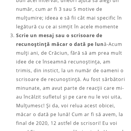
bun acel interval; uneori ajută să alegi un
număr, cum ar fi 3 sau 5 motive de
mulțumire; ideea e să fii cât mai specific în
legătură cu ce ai simțit în acele momente
Scrie un mesaj sau o scrisoare de
recunoștință măcar o dată pe lun
ă-Acum
mulți ani, de Crăciun, fără să am prea mult
idee de ce înseamnă recunoștința, am
trimis, din instict, la un număr de oameni o
scrisoare de recunoștință. Au fost sărbători
minunate, am avut parte de reacții care mi-
au încălzit sufletul și pe care nu le voi uita,
Mulțumesc! Și da, voi relua acest obicei,
măcar o dată pe lună! Cum ar fi să avem, la
final de 2020, 12 astfel de scrisori! Eu voi