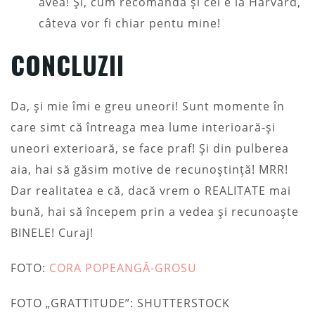
avea! Și, cum recomandă și cei e la Harvard,
câteva vor fi chiar pentu mine!
CONCLUZII
Da, și mie îmi e greu uneori! Sunt momente în
care simt că întreaga mea lume interioară-și
uneori exterioară, se face praf! Și din pulberea
aia, hai să găsim motive de recunoștință! MRR!
Dar realitatea e că, dacă vrem o REALITATE mai
bună, hai să începem prin a vedea și recunoaște
BINELE! Curaj!
FOTO:
CORA POPEANGĂ-GROSU
FOTO „GRATTITUDE”: SHUTTERSTOCK