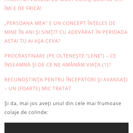
ÎMI E DE FRICĂ!
„PERSOANA MEA” E UN CONCEPT ÎNȚELES DE
MINE ÎN ANI ȘI SIMȚIT CU ADEVĂRAT ÎN PERIOADA
ASTA! TU AI AȘA CEVA?
PROCRASTINARE (PE OLTENEȘTE “LENE”) – CE
ÎNSEAMNĂ ȘI DE CE NE AMÂNĂM VIAȚA (1)?
RECUNOȘTINȚA PENTRU ÎNCEPĂTORI ȘI AVANSAȚI
– UN (FOARTE) MIC TRATAT
Și da, mai jos aveți unul din cele mai frumoase
colaje de colinde: