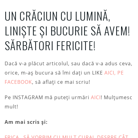
UN CRĂCIUN CU LUMINĂ,
LINIȘTE ȘI BUCURIE SĂ AVEM!
SĂRBĂTORI FERICITE!
Dacă v-a plăcut articolul, sau dacă v-a adus ceva,
orice, m-aș bucura să îmi dați un LIKE
AICI, PE
FACEBOOK
, să aflați ce mai scriu!
Pe INSTAGRAM mă puteți urmări
AICI
! Mulțumesc
mult!
Am mai scris și:
FRICA…SĂ VORBIM CU MULT CURAJ, DESPRE CÂT