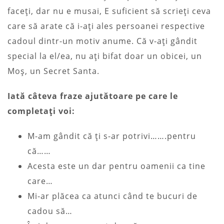
faceți, dar nu e musai, E suficient să scrieți ceva
care să arate că i-ați ales persoanei respective
cadoul dintr-un motiv anume. Că v-ați gândit
special la el/ea, nu ați bifat doar un obicei, un
Moș, un Secret Santa.
Iată câteva fraze ajutătoare pe care le
completați voi:
M-am gândit că ți s-ar potrivi…….pentru
că……
Acesta este un dar pentru oamenii ca tine
care…
Mi-ar plăcea ca atunci când te bucuri de
cadou să…