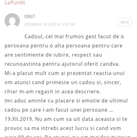
LaPunkt
IONUT
REPLY
DECEMBRIE 24, 2020 AT 9:42 PM
Cadoul, cel mai frumos gest facut de o
persoana pentru o alta persoana pentru care
are sentimente de iubire, respect sau
recunoastinta pentru ajutorul oferit candva.
Mi-a placut mult cum ai prezentat reactia unui
om atunci cand primeste un cadou si, sincer,
chiar m-am regasit in acea descriere.
Imi aduc aminte cu placere si emotie de ultimul
cadou pe care l-am facut unei persoane …
19.XII.2019. Nu am cum sa uit data aceasta si te
provoc sa ma intrebi acest lucru si cand vom