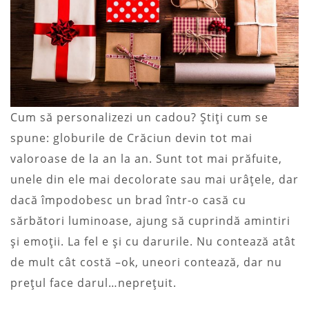
Cum să personalizezi un cadou? Știți cum se
spune: globurile de Crăciun devin tot mai
valoroase de la an la an. Sunt tot mai prăfuite,
unele din ele mai decolorate sau mai urâțele, dar
dacă împodobesc un brad într-o casă cu
sărbători luminoase, ajung să cuprindă amintiri
și emoții. La fel e și cu darurile. Nu contează atât
de mult cât costă –ok, uneori contează, dar nu
prețul face darul…neprețuit.