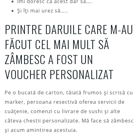
Îmi doresc ca acest dar să….
Și îți mai urez să…..
PRINTRE DARUILE CARE M-AU
FĂCUT CEL MAI MULT SĂ
ZÂMBESC A FOST UN
VOUCHER PERSONALIZAT
Pe o bucată de carton, tăiată frumos și scrisă cu
marker, persoana resectivă oferea servicii de
cuățenie, comenzi cu livrare de sushi și alte
câteva chestii personalizate. Mă face să zâmbesc
și acum amintirea acestuia.