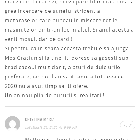
mai zic: in fiecare zi, nervii parintilor erau pusi la
grea incercare de sunetul strident al
motoraselor care puneau in miscare rotile
masinutelor dintr-un loc in altul. Si anul acesta a
venit mosul, dar pe card!!!
Si pentru ca in seara aceasta trebuie sa ajunga
Mos Craciun si la tine, iti doresc sa gasesti sub
brad cadoul mult dorit, alaturi de dulciurile
preferate, iar noul an sa iti aduca tot ceea ce
2020 nu a avut timp sa iti ofere.
Un an nou plin de bucurii si realizari!!!
CRISTINA MARIA
REPLY
DECEMBRIE 25, 2020 AT 9:50 PM
Multumesc, Ionut, sarbatori minunate si