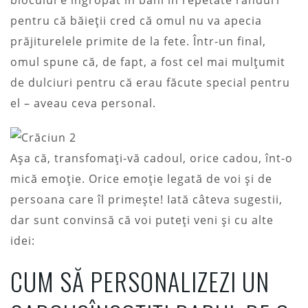
pentru că băieții cred că omul nu va apecia
prăjiturelele primite de la fete. Într-un final,
omul spune că, de fapt, a fost cel mai mulțumit
de dulciuri pentru că erau făcute special pentru
el – aveau ceva personal.
Așa că, transfomați-vă cadoul, orice cadou, înt-o
mică emoție. Orice emoție legată de voi și de
persoana care îl primește! Iată câteva sugestii,
dar sunt convinsă că voi puteți veni și cu alte
idei:
CUM SĂ PERSONALIZEZI UN