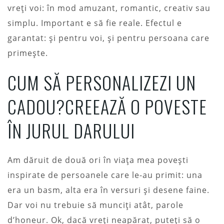
vreți voi: în mod amuzant, romantic, creativ sau
simplu. Important e să fie reale. Efectul e
garantat: și pentru voi, și pentru persoana care
primește.
CUM SĂ PERSONALIZEZI UN
CADOU?CREEAZĂ O POVESTE
ÎN JURUL DARULUI
Am dăruit de două ori în viața mea povești
inspirate de persoanele care le-au primit: una
era un basm, alta era în versuri și desene faine.
Dar voi nu trebuie să munciți atât, parole
d’honeur. Ok, dacă vreți neapărat, puteți să o