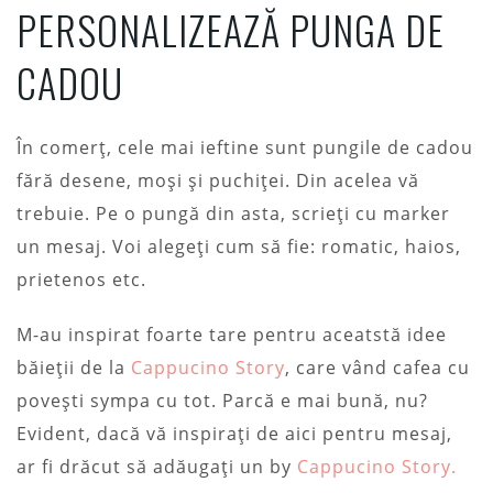
PERSONALIZEAZĂ PUNGA DE
CADOU
În comerț, cele mai ieftine sunt pungile de cadou
fără desene, moși și puchiței. Din acelea vă
trebuie. Pe o pungă din asta, scrieți cu marker
un mesaj. Voi alegeți cum să fie: romatic, haios,
prietenos etc.
M-au inspirat foarte tare pentru aceatstă idee
băieții de la
Cappucino Story
, care vând cafea cu
povești sympa cu tot. Parcă e mai bună, nu?
Evident, dacă vă inspirați de aici pentru mesaj,
ar fi drăcut să adăugați un by
Cappucino Story.