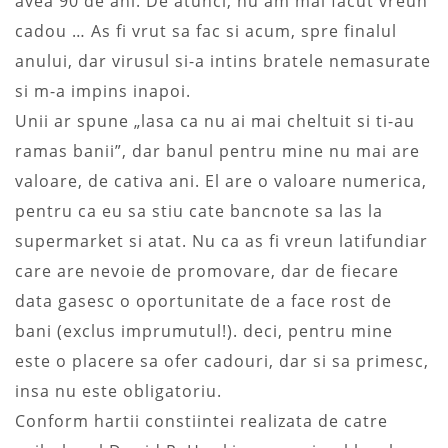
avea 90 de ani. De atunci, nu am mai facut vreun
cadou … As fi vrut sa fac si acum, spre finalul
anului, dar virusul si-a intins bratele nemasurate
si m-a impins inapoi.
Unii ar spune „lasa ca nu ai mai cheltuit si ti-au
ramas banii”, dar banul pentru mine nu mai are
valoare, de cativa ani. El are o valoare numerica,
pentru ca eu sa stiu cate bancnote sa las la
supermarket si atat. Nu ca as fi vreun latifundiar
care are nevoie de promovare, dar de fiecare
data gasesc o oportunitate de a face rost de
bani (exclus imprumutul!). deci, pentru mine
este o placere sa ofer cadouri, dar si sa primesc,
insa nu este obligatoriu.
Conform hartii constiintei realizata de catre