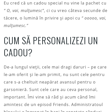
Eu cred că un cadou special nu vine la pachet cu
“ O, vai, mulțumesc”
, ci cu vreo câteva secunde de
tăcere, o lumină în privire și apoi cu
“ ooooo, vai,
mulțumesc.”
CUM SĂ PERSONALIZEZI UN
CADOU?
De-a lungul vieții, cele mai dragi daruri – pe care
le-am oferit și le-am primit, nu sunt cele pentru
care s-a cheltuit neapărat avansul pentru o
garsonieră. Sunt cele care au ceva personal,
important. Îmi vine să râd și acum când îmi
amintesc de un episod Friends. Administratoul
blocului e îngropat în bani în repetate rânduri