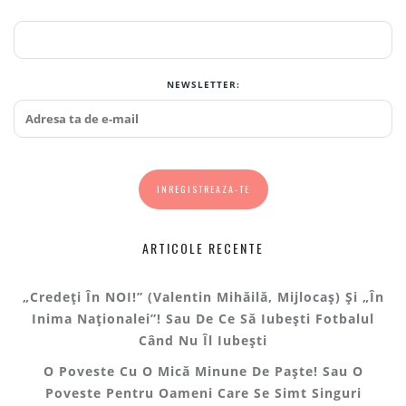
NEWSLETTER:
ARTICOLE RECENTE
„Credeți În NOI!” (Valentin Mihăilă, Mijlocaș) Și „În
Inima Naționalei”! Sau De Ce Să Iubești Fotbalul
Când Nu Îl Iubești
O Poveste Cu O Mică Minune De Paște! Sau O
Poveste Pentru Oameni Care Se Simt Singuri