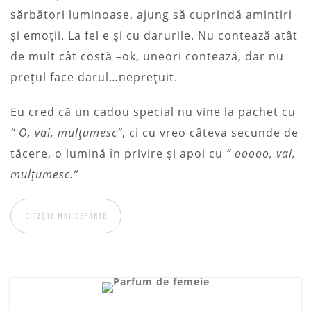
sărbători luminoase, ajung să cuprindă amintiri
și emoții. La fel e și cu darurile. Nu contează atât
de mult cât costă –ok, uneori contează, dar nu
prețul face darul…neprețuit.
Eu cred că un cadou special nu vine la pachet cu
“ O, vai, mulțumesc”
, ci cu vreo câteva secunde de
tăcere, o lumină în privire și apoi cu
“ ooooo, vai,
mulțumesc.”
CITEȘTE MAI DEPARTE