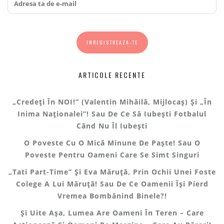
ARTICOLE RECENTE
„Credeți În NOI!” (Valentin Mihăilă, Mijlocaș) Și „În
Inima Naționalei”! Sau De Ce Să Iubești Fotbalul
Când Nu Îl Iubești
O Poveste Cu O Mică Minune De Paște! Sau O
Poveste Pentru Oameni Care Se Simt Singuri
„Tati Part-Time” Și Eva Măruță, Prin Ochii Unei Foste
Colege A Lui Măruță! Sau De Ce Oamenii Își Pierd
Vremea Bombănind Binele?!
Și Uite Așa, Lumea Are Oameni În Teren – Care