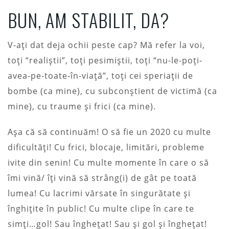
BUN, AM STABILIT, DA?
V-ați dat deja ochii peste cap? Mă refer la voi,
toți “realiștii”, toți pesimiștii, toți “nu-le-poți-
avea-pe-toate-în-viață”, toți cei speriații de
bombe (ca mine), cu subconștient de victimă (ca
mine), cu traume și frici (ca mine).
Așa că să continuăm! O să fie un 2020 cu multe
dificultăți! Cu frici, blocaje, limitări, probleme
ivite din senin! Cu multe momente în care o să
îmi vină/ îți vină să strâng(i) de gât pe toată
lumea! Cu lacrimi vărsate în singurătate și
înghițite în public! Cu multe clipe în care te
simți…gol! Sau înghețat! Sau și gol și înghețat!