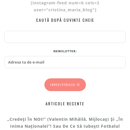
[instagram-feed num=6 cols=2
user="cristina_maria_blog"]
CAUTĂ DUPĂ CUVINTE CHEIE
NEWSLETTER:
ARTICOLE RECENTE
„Credeți În NOI!” (Valentin Mihăilă, Mijlocaș) Și „În
Inima Naționalei”! Sau De Ce Să Iubești Fotbalul