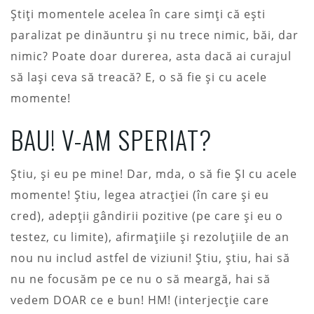
Știți momentele acelea în care simți că ești
paralizat pe dinăuntru și nu trece nimic, băi, dar
nimic? Poate doar durerea, asta dacă ai curajul
să lași ceva să treacă? E, o să fie și cu acele
momente!
BAU! V-AM SPERIAT?
Știu, și eu pe mine! Dar, mda, o să fie ȘI cu acele
momente! Știu, legea atracției (în care și eu
cred), adepții gândirii pozitive (pe care și eu o
testez, cu limite), afirmațiile și rezoluțiile de an
nou nu includ astfel de viziuni! Știu, știu, hai să
nu ne focusăm pe ce nu o să meargă, hai să
vedem DOAR ce e bun! HM! (interjecție care