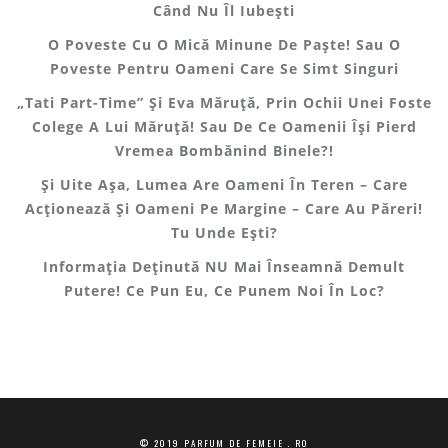
Când Nu Îl Iubești
O Poveste Cu O Mică Minune De Paște! Sau O
Poveste Pentru Oameni Care Se Simt Singuri
„Tati Part-Time” Și Eva Măruță, Prin Ochii Unei Foste
Colege A Lui Măruță! Sau De Ce Oamenii Își Pierd
Vremea Bombănind Binele?!
Și Uite Așa, Lumea Are Oameni În Teren – Care
Acționează Și Oameni Pe Margine – Care Au Păreri!
Tu Unde Ești?
Informația Deținută NU Mai Înseamnă Demult
Putere! Ce Pun Eu, Ce Punem Noi În Loc?
© 2019 PARFUM DE FEMEIE . RO