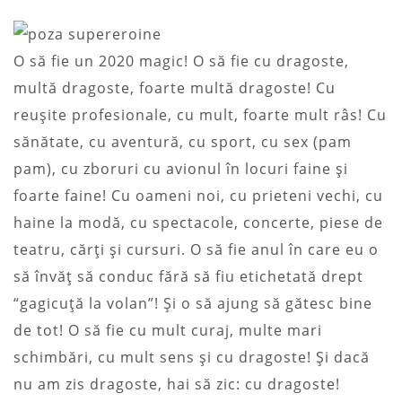
O să fie un 2020 magic! O să fie cu dragoste,
multă dragoste, foarte multă dragoste! Cu
reușite profesionale, cu mult, foarte mult râs! Cu
sănătate, cu aventură, cu sport, cu sex (pam
pam), cu zboruri cu avionul în locuri faine și
foarte faine! Cu oameni noi, cu prieteni vechi, cu
haine la modă, cu spectacole, concerte, piese de
teatru, cărți și cursuri. O să fie anul în care eu o
să învăț să conduc fără să fiu etichetată drept
“gagicuță la volan”! Și o să ajung să gătesc bine
de tot! O să fie cu mult curaj, multe mari
schimbări, cu mult sens și cu dragoste! Și dacă
nu am zis dragoste, hai să zic: cu dragoste!