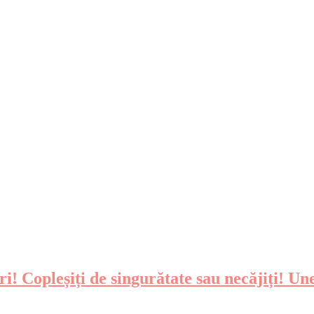
ori! Copleșiți de singurătate sau necăjiți! U