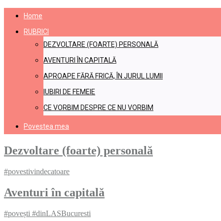
Home
RUBRICI
DEZVOLTARE (FOARTE) PERSONALĂ​
AVENTURI ÎN CAPITALĂ​
APROAPE FĂRĂ FRICĂ, ÎN JURUL LUMII​
IUBIRI DE FEMEIE​
CE VORBIM DESPRE CE NU VORBIM
Povestea mea
Dezvoltare (foarte) personală
#povestivindecatoare
Aventuri în capitală
#povești #dinLASBucuresti