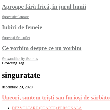
Aproape fără frică, în jurul lumii
#povesticalatoare
Iubiri de femeie
#povești #cusuflet
Ce vorbim despre ce nu vorbim
#sexandthecity #stories
Browsing Tag
singuratate
decembrie 29, 2020
Uneori, suntem triști sau furioși de sărbăt
DEZVOLTARE (FOARTE) PERSONALĂ​