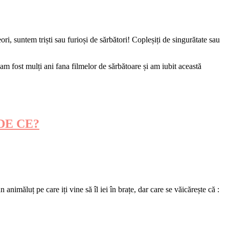
ri, suntem triști sau furioși de sărbători! Copleșiți de singurătate sau
m fost mulți ani fana filmelor de sărbătoare și am iubit această
! DE CE?
imăluț pe care iți vine să îl iei în brațe, dar care se văicărește că :