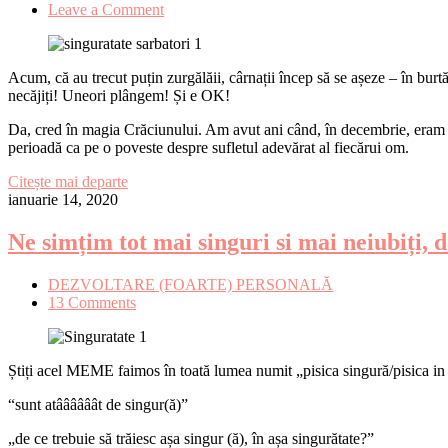
Leave a Comment
Acum, că au trecut puțin zurgălăii, cârnații încep să se așeze – în burtă
necăjiți! Uneori plângem! Și e OK!
Da, cred în magia Crăciunului. Am avut ani când, în decembrie, eram po
perioadă ca pe o poveste despre sufletul adevărat al fiecărui om.
Citește mai departe
ianuarie 14, 2020
Ne simțim tot mai singuri si mai neiubiți,
DEZVOLTARE (FOARTE) PERSONALĂ​
13 Comments
Știți acel MEME faimos în toată lumea numit „pisica singură/pisica in si
“sunt atâââââât de singur(ă)”
„de ce trebuie să trăiesc așa singur (ă), în așa singurătate?”