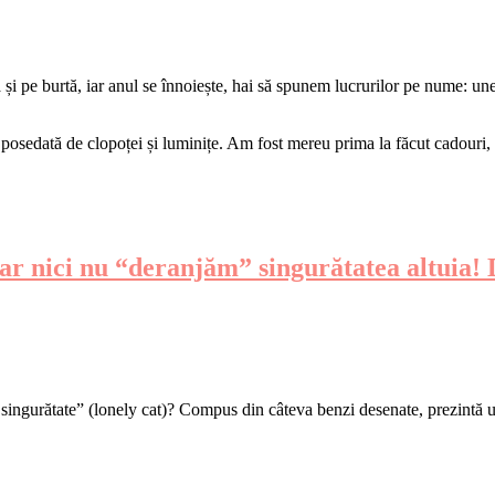
 și pe burtă, iar anul se înnoiește, hai să spunem lucrurilor pe nume: uneo
sedată de clopoței și luminițe. Am fost mereu prima la făcut cadouri, a
 dar nici nu “deranjăm” singurătatea altuia
ngurătate” (lonely cat)? Compus din câteva benzi desenate, prezintă un an