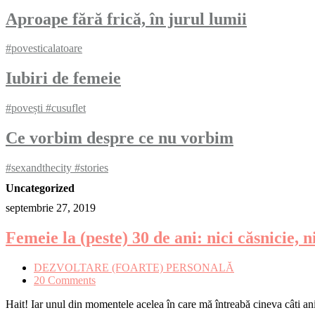
Aproape fără frică, în jurul lumii
#povesticalatoare
Iubiri de femeie
#povești #cusuflet
Ce vorbim despre ce nu vorbim
#sexandthecity #stories
Uncategorized
septembrie 27, 2019
Femeie la (peste) 30 de ani: nici căsnicie, n
DEZVOLTARE (FOARTE) PERSONALĂ​
20 Comments
Hait! Iar unul din momentele acelea în care mă întreabă cineva câti 