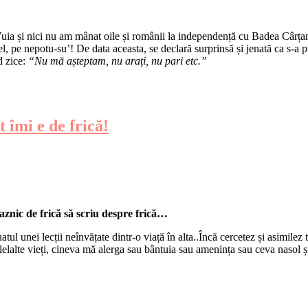
Vuia și nici nu am mânat oile și românii la independență cu Badea Cârța
l, pe nepotu-su’! De data aceasta, se declară surprinsă și jenată ca s-a 
d zice:
“Nu m
ă așteptam, nu arați, nu pari etc.
”
 îmi e de frică!
oaznic de frică să scriu despre frică…
uatul unei lecții neînvățate dintr-o viață în alta..Încă cercetez și asimile
celelalte vieți, cineva mă alerga sau bântuia sau amenința sau ceva nasol