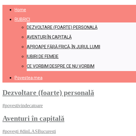
Home
RUBRICI
DEZVOLTARE (FOARTE) PERSONALĂ​
AVENTURI ÎN CAPITALĂ​
APROAPE FĂRĂ FRICĂ, ÎN JURUL LUMII​
IUBIRI DE FEMEIE​
CE VORBIM DESPRE CE NU VORBIM
Povestea mea
Dezvoltare (foarte) personală
#povestivindecatoare
Aventuri în capitală
#povești #dinLASBucuresti