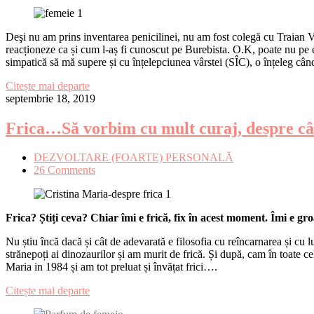
Deşi nu am prins inventarea penicilinei, nu am fost colegă cu Traian 
reacționeze ca și cum l-aș fi cunoscut pe Burebista. O.K, poate nu pe e
simpatică să mă supere și cu înțelepciunea vârstei (SÎC), o înțeleg cân
Citește mai departe
septembrie 18, 2019
Frica…Să vorbim cu mult curaj, despre cât
DEZVOLTARE (FOARTE) PERSONALĂ​
26 Comments
Frica?
Știți ceva? Chiar îmi e frică, fix în acest moment. Îmi e gr
Nu știu încă dacă și cât de adevarată e filosofia cu reîncarnarea și cu l
strănepoți ai dinozaurilor și am murit de frică. Și după, cam în toate 
Maria in 1984 și am tot preluat și învățat frici….
Citește mai departe