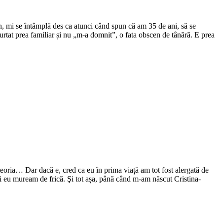
n, mi se întâmplă des ca atunci când spun că am 35 de ani, să se
purtat prea familiar și nu „m-a domnit”, o fata obscen de tânără. E prea
z teoria… Dar dacă e, cred ca eu în prima viață am tot fost alergată de
 și eu muream de frică. Şi tot așa, până când m-am născut Cristina-