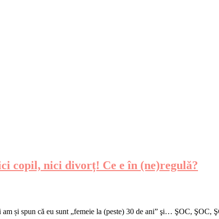
ici copil, nici divorț! Ce e în (ne)regulă?
ani am și spun că eu sunt „femeie la (peste) 30 de ani” şi… ŞOC, ŞOC,