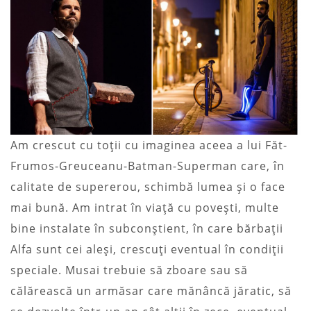
Am crescut cu toții cu imaginea aceea a lui Făt-
Frumos-Greuceanu-Batman-Superman care, în
calitate de supererou, schimbă lumea și o face
mai bună. Am intrat în viață cu povești, multe
bine instalate în subconștient, în care bărbații
Alfa sunt cei aleși, crescuți eventual în condiții
speciale. Musai trebuie să zboare sau să
călărească un armăsar care mănâncă jăratic, să