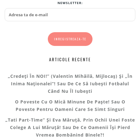
NEWSLETTER:
ARTICOLE RECENTE
„Credeți În NOI!” (Valentin Mihăilă, Mijlocaș) Și „În
Inima Naționalei”! Sau De Ce Să Iubești Fotbalul
Când Nu Îl Iubești
O Poveste Cu O Mică Minune De Paște! Sau O
Poveste Pentru Oameni Care Se Simt Singuri
„Tati Part-Time” Și Eva Măruță, Prin Ochii Unei Foste
Colege A Lui Măruță! Sau De Ce Oamenii Își Pierd
Vremea Bombănind Binele?!