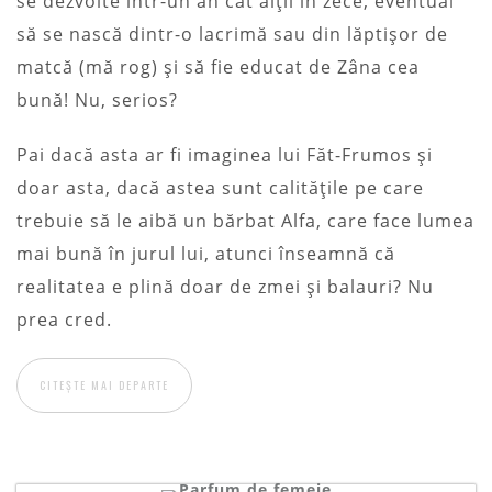
se dezvolte într-un an cât alții în zece, eventual
să se nască dintr-o lacrimă sau din lăptișor de
matcă (mă rog) și să fie educat de Zâna cea
bună! Nu, serios?
Pai dacă asta ar fi imaginea lui Făt-Frumos și
doar asta, dacă astea sunt calitățile pe care
trebuie să le aibă un bărbat Alfa, care face lumea
mai bună în jurul lui, atunci înseamnă că
realitatea e plină doar de zmei și balauri? Nu
prea cred.
CITEȘTE MAI DEPARTE