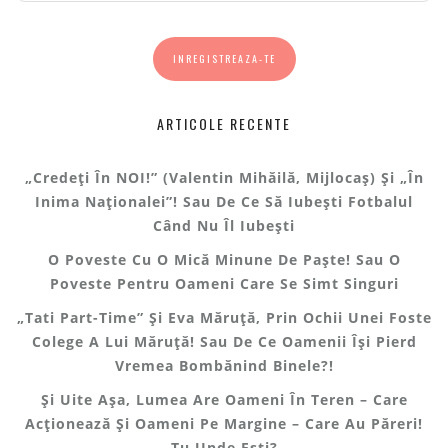
ARTICOLE RECENTE
„Credeți În NOI!” (Valentin Mihăilă, Mijlocaș) Și „În
Inima Naționalei”! Sau De Ce Să Iubești Fotbalul
Când Nu Îl Iubești
O Poveste Cu O Mică Minune De Paște! Sau O
Poveste Pentru Oameni Care Se Simt Singuri
„Tati Part-Time” Și Eva Măruță, Prin Ochii Unei Foste
Colege A Lui Măruță! Sau De Ce Oamenii Își Pierd
Vremea Bombănind Binele?!
Și Uite Așa, Lumea Are Oameni În Teren – Care
Acționează Și Oameni Pe Margine – Care Au Păreri!
Tu Unde Ești?