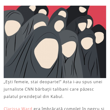
„Ești femeie, stai deoparte!” Asta i-au spus unei
jurnaliste CNN bărbații talibani care păzesc
palatul prezidețial din Kabul.
Clarissa Ward
era îmbrăcată complet în negru și