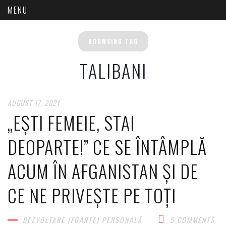
BROWSING TAG
TALIBANI
AUGUST 17, 2021
„EȘTI FEMEIE, STAI
DEOPARTE!” CE SE ÎNTÂMPLĂ
ACUM ÎN AFGANISTAN ȘI DE
CE NE PRIVEȘTE PE TOȚI
DEZVOLTARE (FOARTE) PERSONALĂ​
5 COMMENTS