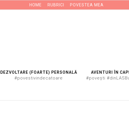
HOME
RUBRICI
POVESTEA MEA
DEZVOLTARE (FOARTE) PERSONALĂ
AVENTURI ÎN CAP
#povestivindecatoare
#povești #dinLASB