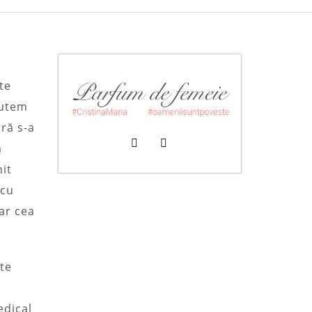
te
putem
tră s-a
m
nit
 cu
iar cea
ste
edical