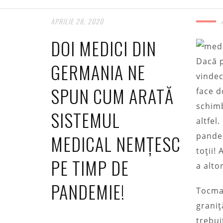
APRILIE 28, 2020
DOI MEDICI DIN
Dacă 
GERMANIA NE
vindec
SPUN CUM ARATĂ
face d
schimb
SISTEMUL
altfel
MEDICAL NEMȚESC
pandem
toții!
PE TIMP DE
a alto
PANDEMIE!
Tocmai
graniț
trebui