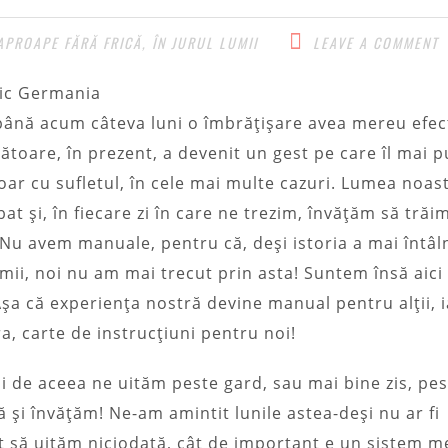
APROAPE FĂRĂ FRICĂ, ÎN JURUL LUMII​
LEAVE A COMMENT
până acum câteva luni o îmbrățișare avea mereu efec
ătoare, în prezent, a devenit un gest pe care îl mai 
oar cu sufletul, în cele mai multe cazuri. Lumea noas
at și, în fiecare zi în care ne trezim, învățăm să trăi
. Nu avem manuale, pentru că, deși istoria a mai întâl
ii, noi nu am mai trecut prin asta! Suntem însă aici
 Așa că experiența nostră devine manual pentru alții, 
ra, carte de instrucțiuni pentru noi!
 de aceea ne uităm peste gard, sau mai bine zis, pe
ă și învățăm! Ne-am amintit lunile astea-deși nu ar fi
t să uităm niciodată, cât de important e un sistem m