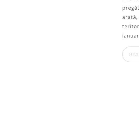
pregăt
arată,
terito
ianuar
CITEȘ