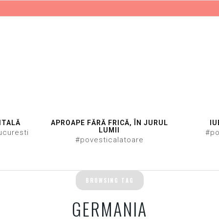
ITALĂ
APROAPE FĂRĂ FRICĂ, ÎN JURUL
IU
LUMII
ucuresti
#po
#povesticalatoare
BROWSING TAG
GERMANIA