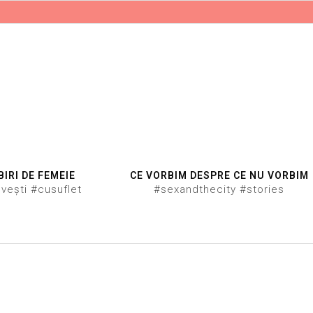
BIRI DE FEMEIE
CE VORBIM DESPRE CE NU VORBIM
vești #cusuflet
#sexandthecity #stories