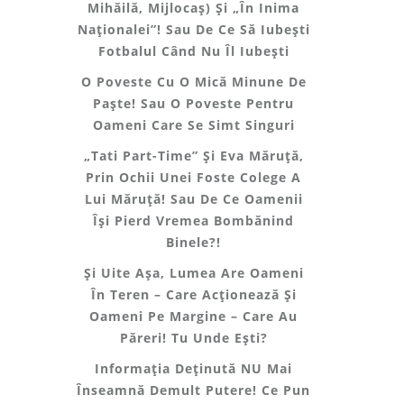
Mihăilă, Mijlocaș) Și „În Inima
Naționalei”! Sau De Ce Să Iubești
Fotbalul Când Nu Îl Iubești
O Poveste Cu O Mică Minune De
Paște! Sau O Poveste Pentru
Oameni Care Se Simt Singuri
„Tati Part-Time” Și Eva Măruță,
Prin Ochii Unei Foste Colege A
Lui Măruță! Sau De Ce Oamenii
Își Pierd Vremea Bombănind
Binele?!
Și Uite Așa, Lumea Are Oameni
În Teren – Care Acționează Și
Oameni Pe Margine – Care Au
Păreri! Tu Unde Ești?
Informația Deținută NU Mai
Înseamnă Demult Putere! Ce Pun