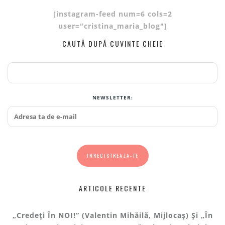
[instagram-feed num=6 cols=2
user="cristina_maria_blog"]
CAUTĂ DUPĂ CUVINTE CHEIE
NEWSLETTER:
ARTICOLE RECENTE
„Credeți În NOI!” (Valentin Mihăilă, Mijlocaș) Și „În