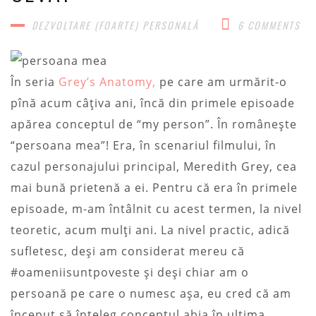
DEZVOLTARE (FOARTE) PERSONALĂ​
6 COMMENTS
În seria
Grey’s Anatomy,
pe care am urmărit-o
pînă acum câțiva ani, încă din primele episoade
apărea conceptul de “my person”. În românește
“persoana mea”! Era, în scenariul filmului, în
cazul personajului principal, Meredith Grey, cea
mai bună prietenă a ei. Pentru că era în primele
episoade, m-am întâlnit cu acest termen, la nivel
teoretic, acum mulți ani. La nivel practic, adică
sufletesc, deși am considerat mereu că
#oameniisuntpoveste și deși chiar am o
persoană pe care o numesc așa, eu cred că am
început să înțeleg conceptul abia în ultima