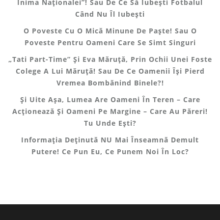
Inima Naționalei”! Sau De Ce Să Iubești Fotbalul
Când Nu Îl Iubești
O Poveste Cu O Mică Minune De Paște! Sau O
Poveste Pentru Oameni Care Se Simt Singuri
„Tati Part-Time” Și Eva Măruță, Prin Ochii Unei Foste
Colege A Lui Măruță! Sau De Ce Oamenii Își Pierd
Vremea Bombănind Binele?!
Și Uite Așa, Lumea Are Oameni În Teren – Care
Acționează Și Oameni Pe Margine – Care Au Păreri!
Tu Unde Ești?
Informația Deținută NU Mai Înseamnă Demult
Putere! Ce Pun Eu, Ce Punem Noi În Loc?