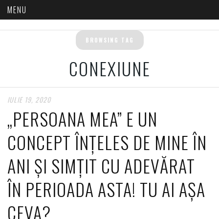
BROWSING TAG
CONEXIUNE
IULIE 19, 2020
„PERSOANA MEA” E UN
CONCEPT ÎNȚELES DE MINE ÎN
ANI ȘI SIMȚIT CU ADEVĂRAT
ÎN PERIOADA ASTA! TU AI AȘA
CEVA?